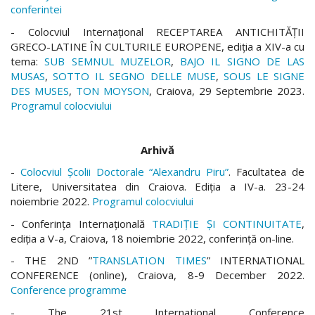
conferintei
- Colocviul Internațional RECEPTAREA ANTICHITĂȚII
GRECO-LATINE ÎN CULTURILE EUROPENE, ediția a XIV-a cu
tema:
SUB SEMNUL MUZELOR
,
BAJO IL SIGNO DE LAS
MUSAS
,
SOTTO IL SEGNO DELLE MUSE
,
SOUS LE SIGNE
DES MUSES
,
TON MOYSON
, Craiova, 29 Septembrie 2023.
Programul colocviului
Arhivă
-
Colocviul Școlii Doctorale “Alexandru Piru”
. Facultatea de
Litere, Universitatea din Craiova. Ediția a IV-a. 23-24
noiembrie 2022.
Programul colocviului
- Conferinţa Internaţională
TRADIȚIE ȘI CONTINUITATE
,
ediția a V-a, Craiova, 18 noiembrie 2022, conferință on-line.
- THE 2ND ”
TRANSLATION TIMES
” INTERNATIONAL
CONFERENCE (online), Craiova, 8-9 December 2022.
Conference programme
- The 21st International Conference