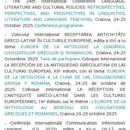
- The 24th International Conference LANGUAGE,
LITERATURE AND CULTURAL POLICIES:
RETROSPECTIVES,
PERSPECTIVES, AND PROSPECTIVES IN LINGUISTICS,
LITERATURE AND LANGUAGE TEACHING
, Craiova, 24-25
October 2025.
Conference programme
.
- Colocviul Internațional RECEPTAREA ANTICHITĂȚII
GRECO-LATINE ÎN CULTURILE EUROPENE, ediția a XVI-a cu
tema:
EUROPA DE LA MITOLOGIE LA LEAGĂNUL
CIVILIZAȚIILOR GRECILOR ȘI ROMANILOR
, Craiova, 24-25
Octombrie 2025.
Taxa de participare
. Coloquio internacional
LA RECEPCIÓN DE LA ANTIGÜEDAD GRECOLATINA EN LAS
CULTURAS EUROPEAS, XVI edición, con el tema:
EUROPA:
DE LA MITOLOGÍA A LA CUNA DE LAS CIVILIZACIONES
GRIEGA Y ROMANA
, Craiova, 24-25 de octubre de
2025. Colloque international LA RÉCEPTION DE
L’ANTIQUITÉ GRÉCO-LATINE DANS LES CULTURES
EUROPÉENNES, 16ᵉ édition, sur le thème :
L’EUROPE DE LA
MYTHOLOGIE AU BERCEAU DES CIVILISATIONS
GRECQUES ET ROMAINES
, Craiova 24-25 octobre 2025
- Conferința Internațională 'Communication. Information.
Learning' (CIL 2025), ediția a XII-a, 16-17 mai