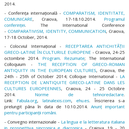
2014.
- Conferinţa internaţională -
COMPARATISM, IDENTITATE,
COMUNICARE
, Craiova, 17-18.10.2014.
Programul
conferinței
. The International Conference
-
COMPARATIVISM, IDENTITY, COMMUNICATION
, Craiova,
17-18 October, 2014
.
- Colocviul Internațional -
RECEPTAREA ANTICHITĂȚII
GRECO-LATINE ÎN CULTURILE EUROPENE
- Craiova, 24-25
octombrie 2014.
Program
.
Rezumate
; The International
Colloquium -
THE RECEPTION OF GRECO-ROMAN
ANTIQUITY IN THE EUROPEAN CULTURES
, Craiova, the
24th - 25th of October 2014; Colloque International -
LA
RECEPTION DE L'ANTIQUITE GRECO-LATINE DANS LES
CULTURES EUROPEENNES
, Craiova, 24 - 25 Octobre
2014
.
Norme de tehnoredactare
.
Link:
Fabula.org
,
latinalexis.com
,
ehu.es
. Înscrierea s-a
prelungit pâna în data de 10.10.2014.
Anunț important
pentru participanții români.
- Convegno internazionale -
La lingua e la letteratura italiana
in prospettiva sincronica e diacronica
- Craiova, 19 - 20