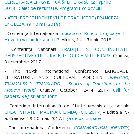
CERCETAREA LINGVISTICĂ ȘI LITERARĂ" (21 aprilie
2018)
.
Caiet de rezumate
.
Programul colocviului
-
ATELIERE STUDENȚEȘTI DE TRADUCERE (FRANCEZĂ,
ENGLEZĂ) (9-10 mai 2018)
- Conferința Internațională
Educational Role of Language III –
How do we understand it?
, Vilnius, 14-15 iunie 2018
- Conferinţa Naţională
TRADIŢIE ŞI CONTINUITATE.
PERSPECTIVE CULTURALE, ISTORICE ŞI LITERARE
, Craiova,
3 noiembrie 2017
- The 16-th International Conference LANGUAGE,
LITERATURE, AND CULTURAL POLICIES
TRANSITIO,
TRANSMISSIO, TRANSLATIO - Spaces of Transition in the
Modern World
,
Craiova, October 12-14, 2017.
Call for
papers
.
Registration form
- Conferința Internațională de Stiințe umaniste și sociale
CREATIVITATE, IMAGINAR, LIMBAJ (CIL 2017)
– Ediția a IV-
a, Craiova, 19-20 mai, 2017.
Fișa de participare
- The International Conference
COMPARATIVISM, IDENTITY,
COMMUNICATION
, Craiova, 13th - 14th October 2017.