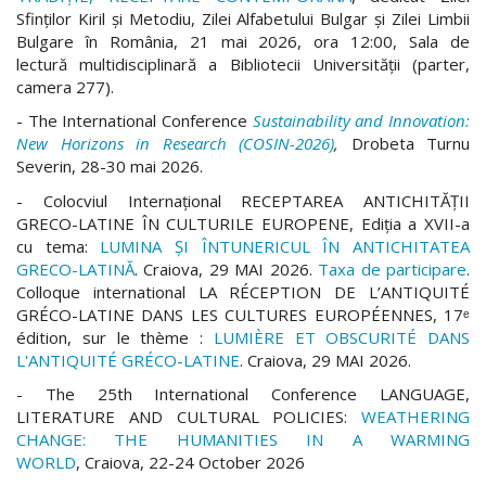
Sfinților Kiril și Metodiu, Zilei Alfabetului Bulgar și Zilei Limbii
Bulgare în România, 21 mai 2026, ora 12:00, Sala de
lectură multidisciplinară a Bibliotecii Universității (parter,
camera 277).
- The International Conference
Sustainability and Innovation:
New Horizons in Research (COSIN-2026)
,
Drobeta Turnu
Severin, 28-30 mai 2026.
- Colocviul Internațional RECEPTAREA ANTICHITĂȚII
GRECO-LATINE ÎN CULTURILE EUROPENE, Ediția a XVII-a
cu tema:
LUMINA ȘI ÎNTUNERICUL ÎN ANTICHITATEA
GRECO-LATINĂ
. Craiova, 29 MAI 2026.
Taxa de participare
.
Colloque international LA RÉCEPTION DE L’ANTIQUITÉ
GRÉCO-LATINE DANS LES CULTURES EUROPÉENNES, 17ᵉ
édition, sur le thème :
LUMIÈRE ET OBSCURITÉ DANS
L'ANTIQUITÉ GRÉCO-LATINE
. Craiova, 29 MAI 2026.
- The 25th International Conference LANGUAGE,
LITERATURE AND CULTURAL POLICIES:
WEATHERING
CHANGE: THE HUMANITIES IN A WARMING
WORLD
, Craiova, 22-24 October 2026