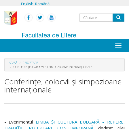
Mergi
English
Română
la
conţinutul
Formular
principal
Căutare
de
Facultatea de Litere
căutare
Toggle
naviga
ACASĂ
CERCETARE
CONFERINȚE, COLOCVII ŞI SIMPOZIOANE INTERNAȚIONALE
Conferințe, colocvii şi simpozioane
internaționale
- Evenimentul
LIMBA ȘI CULTURA BULGARĂ – REPERE,
TRADIȚIE, RECEPTARE CONTEMPORANĂ
, dedicat Zilei