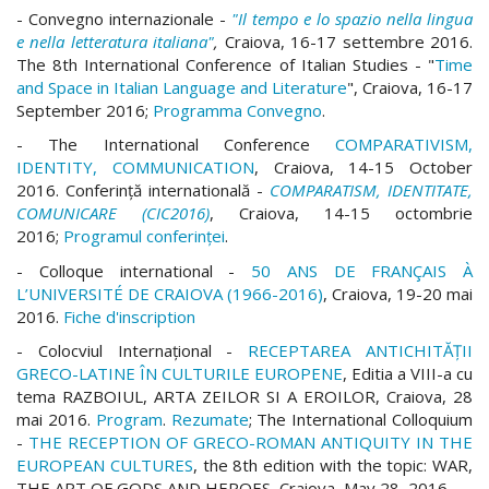
- Convegno internazionale -
"Il tempo e lo spazio nella lingua
e nella letteratura italiana"
,
Craiova, 16-17 settembre 2016.
The 8th International Conference of Italian Studies - "
Time
and Space in Italian Language and Literature
", Craiova, 16-17
September 2016;
Programma Convegno
.
- The International Conference
COMPARATIVISM,
IDENTITY, COMMUNICATION
, Craiova, 14-15 October
2016. Conferinţă internatională -
COMPARATISM, IDENTITATE,
COMUNICARE (CIC2016)
, Craiova, 14-15 octombrie
2016;
Programul conferinței
.
- Colloque international -
50 ANS DE FRANÇAIS À
L’UNIVERSITÉ DE CRAIOVA (1966-2016)
, Craiova, 19-20 mai
2016.
Fiche d'inscription
- Colocviul Internațional -
RECEPTAREA ANTICHITĂȚII
GRECO-LATINE ÎN CULTURILE EUROPENE
, Editia a VIII-a cu
tema RAZBOIUL, ARTA ZEILOR SI A EROILOR, Craiova, 28
mai 2016.
Program
.
Rezumate
; The International Colloquium
-
THE RECEPTION OF GRECO-ROMAN ANTIQUITY IN THE
EUROPEAN CULTURES
, the 8th edition with the topic: WAR,
THE ART OF GODS AND HEROES, Craiova, May 28, 2016.