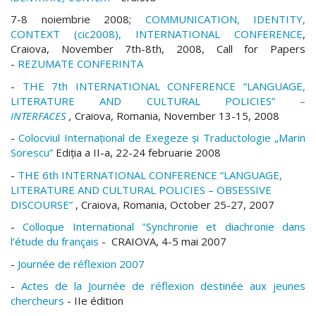
7-8 noiembrie 2008
;
COMMUNICATION, IDENTITY,
CONTEXT (cic2008),
INTERNATIONAL CONFERENCE
,
Craiova, November 7th-8th, 2008, Call for Papers
-
REZUMATE CONFERINTA
-
THE 7th INTERNATIONAL CONFERENCE
“LANGUAGE,
LITERATURE AND CULTURAL POLICIES” –
INTERFACES
,
Craiova, Rom
ania, November 13-15, 2008
-
Colocviul Internaţional
de Exegeze şi Traductologie „Marin
Sorescu”
Ediţia a II-a, 22-24 februarie 2008
-
THE 6th INTERNATIONAL CONFERENCE “LANGUAGE,
LITERATURE AND CULTURAL POLICIES –
OBSESSIVE
DISCOURSE”
,
Craiova, Romania, October 25-27, 2007
-
Colloque International "Synchronie et diachronie dans
l’étude du français
- CRAIOVA, 4-5 mai 2007
-
Journée de réflexion 2007
-
Actes de la Journée de réflexion destinée aux jeunes
chercheurs
- IIe édition