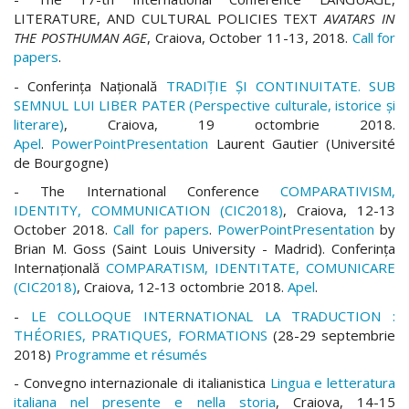
LITERATURE, AND CULTURAL POLICIES TEXT
AVATARS IN
THE POSTHUMAN AGE
, Craiova, October 11-13, 2018.
Call for
papers
.
- Conferința Națională
TRADIŢIE ŞI CONTINUITATE. SUB
SEMNUL LUI LIBER PATER (Perspective culturale, istorice şi
literare)
, Craiova, 19 octombrie 2018.
Apel
.
PowerPointPresentation
Laurent Gautier (Université
de Bourgogne)
- The International Conference
COMPARATIVISM,
IDENTITY, COMMUNICATION (CIC2018)
, Craiova, 12-13
October 2018.
Call for papers
.
PowerPointPresentation
by
Brian M. Goss (Saint Louis University - Madrid). Conferința
Internațională
COMPARATISM, IDENTITATE, COMUNICARE
(CIC2018)
, Craiova, 12-13 octombrie 2018.
Apel
.
-
L
E COLLOQUE INTERNATIONAL LA TRADUCTION :
THÉORIES, PRATIQUES, FORMATIONS
(28-29 septembrie
2018)
Programme et résumés
- Convegno internazionale di italianistica
Lingua e letteratura
italiana nel presente e nella storia
, Craiova, 14-15