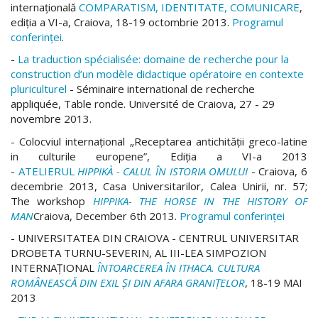
internaţională
COMPARATISM, IDENTITATE, COMUNICARE
,
ediţia a VI-a, Craiova,
18-19 octombrie 2013.
Programul
conferinţei
.
-
La traduction spécialisée: domaine de recherche pour la
construction d’un modèle didactique opératoire en contexte
pluriculturel
- Séminaire international de recherche
appliquée, Table ronde. Université de Craiova, 27 - 29
novembre 2013.
- Colocviul internaţional „Receptarea antichităţii greco-latine
in culturile europene”, Ediţia a VI-a 2013
-
ATELIERUL
HIPPIKÀ - CALUL ÎN ISTORIA OMULUI
- Craiova, 6
decembrie 2013, Casa Universitarilor, Calea Unirii, nr. 57;
The workshop
HIPPIKA- THE HORSE IN THE HISTORY OF
MAN
Craiova, December 6th 2013.
Programul conferinței
- UNIVERSITATEA DIN CRAIOVA - CENTRUL UNIVERSITAR
DROBETA TURNU-SEVERIN, AL III-LEA SIMPOZION
INTERNAŢIONAL
ÎNTOARCEREA ÎN ITHACA. CULTURA
ROMÂNEASCĂ DIN EXIL ŞI DIN AFARA GRANIŢELOR
, 18-19 MAI
2013