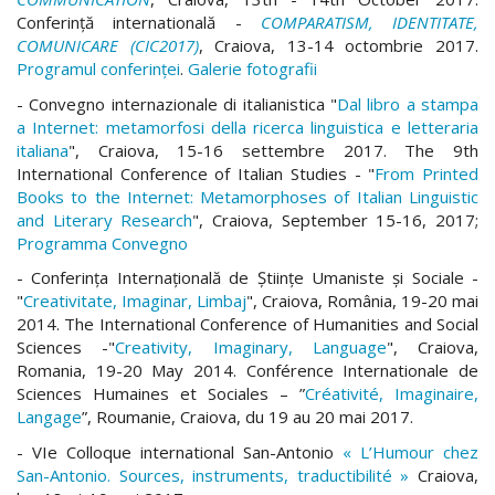
Conferinţă internatională -
COMPARATISM, IDENTITATE,
COMUNICARE (CIC2017)
, Craiova, 13-14 octombrie 2017.
Programul conferinței
.
Galerie fotografii
- Convegno internazionale di italianistica "
Dal libro a stampa
a Internet: metamorfosi della ricerca linguistica e letteraria
italiana
", Craiova, 15-16 settembre 2017. The 9th
International Conference of Italian Studies - "
From Printed
Books to the Internet: Metamorphoses of Italian Linguistic
and Literary Research
", Craiova, September 15-16, 2017;
Programma Convegno
- Conferința Internațională de Științe Umaniste și Sociale -
"
Creativitate, Imaginar, Limbaj
", Craiova, România, 19-20 mai
2014. The International Conference of Humanities and Social
Sciences -"
Creativity, Imaginary, Language
", Craiova,
Romania, 19-20 May 2014. Conférence Internationale de
Sciences Humaines et Sociales – ”
Créativité, Imaginaire,
Langage
”, Roumanie, Craiova, du 19 au 20 mai 2017.
- VIe Colloque international San-Antonio
« L’Humour chez
San-Antonio. Sources, instruments, traductibilité »
Craiova,