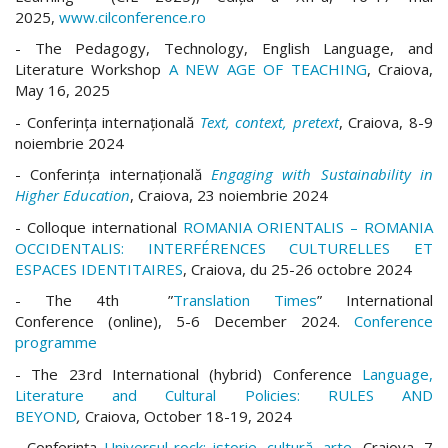
2025,
www.cilconference.ro
- The Pedagogy, Technology, English Language, and
Literature Workshop
A NEW AGE OF TEACHING
, Craiova,
May 16, 2025
- Conferința internațională
Text, context, pretext
, Craiova, 8-9
noiembrie 2024
- Conferința internațională
Engaging with Sustainability in
Higher Education
, Craiova, 23 noiembrie 2024
- Colloque international
ROMANIA ORIENTALIS – ROMANIA
OCCIDENTALIS: INTERFÉRENCES CULTURELLES ET
ESPACES IDENTITAIRES
, Craiova, du 25-26 octobre 2024
- The 4th ”
Translation Times
” International
Conference (online), 5-6 December 2024.
Conference
programme
- The 23rd International (hybrid) Conference
Language,
Literature and Cultural Policies: RULES AND
BEYOND
,
Craiova, October 18-19, 2024
- Conferința
Universul rock: istorie, cultură, arte
, Craiova, 7