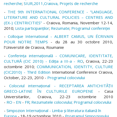
recherche
;
SIUR,2011,Craiova, Projets de recherche
-
THE 9th INTERNATIONAL CONFERENCE - “LANGUAGE,
LITERATURE AND CULTURAL POLICIES – CENTRES AND
(EX-) CENTRICITIES”
- Craiova, Romania, November 12-14,
2010;
Lista participanţilor
;
Rezumate
;
Programul conferinţei
-
Colloque International - ALBERT CAMUS, UN ÉCRIVAIN
POUR NOTRE TEMPS
- du 28 au 30 octobre 2010,
l’Université de Craiova, Roumanie
-
Conferinţa internaţională - COMUNICARE, IDENTITATE,
CULTURĂ (CIC 2010) - Ediţia a III-a - RO
, Craiova, 22-23
octombrie 2010;
COMMUNICATION, IDENTITY, CULTURE
(CIC2010) - Third Edition
International Conference Craiova,
October,
22-23, 2010 -
Programul colocviului
-
Colocviul internaţional - RECEPTAREA ANTICHITĂŢII
GRECO-LATINE ÎN CULTURILE EUROPENE
- Casa
Universitarilor, Craiova, 22-23 octombrie 2010
-
RO
-
EN
-
FR
;
Rezumatele colocviului;
Programul colocviului
-
Simpozion Internaţional - Limba şi literatura italiană în
Europa
- 18-19 octombrie 2010 -
Programul Simpozionului