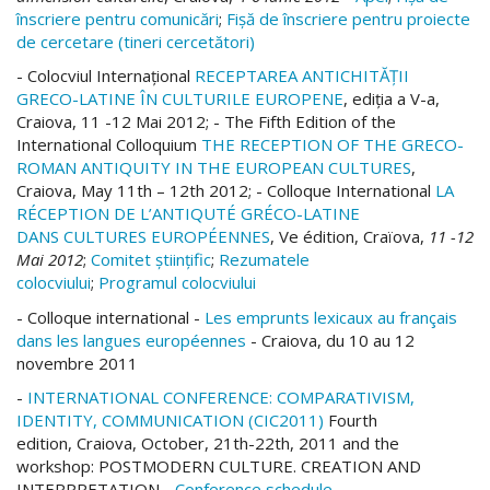
înscriere pentru comunicări
;
Fişă de înscriere pentru proiecte
de cercetare (tineri cercetători)
- Colocviul Internaţional
RECEPTAREA ANTICHITĂŢII
GRECO-LATINE ÎN CULTURILE EUROPENE
, ediţia a V-a,
Craiova, 11 -12 Mai 2012; - The Fifth Edition of the
International Colloquium
THE RECEPTION OF THE GRECO-
ROMAN ANTIQUITY IN THE EUROPEAN CULTURES
,
Craiova, May 11th – 12th 2012; - Colloque International
LA
RÉCEPTION DE L’ANTIQUTÉ GRÉCO-LATINE
DANS CULTURES EUROPÉENNES
, Ve édition, Craïova,
11 -12
Mai 2012
;
Comitet ştiinţific
;
Rezumatele
colocviului
;
Programul colocviului
- Colloque international -
Les emprunts lexicaux au français
dans les langues européennes
- Craiova, du 10 au 12
novembre 2011
-
INTERNATIONAL CONFERENCE: COMPARATIVISM,
IDENTITY, COMMUNICATION (CIC2011)
Fourth
edition, Craiova, October, 21th-22th, 2011 and the
workshop: POSTMODERN CULTURE. CREATION AND
INTERPRETATION -
Conference schedule