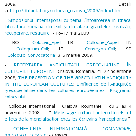
2009
.
Detalii
la:
http:
//
dtil.unilat.org
/
colocviu
_craiova_2009/index.htm
.
-
Simpozionul Internaţional cu tema „Întoarcerea în Ithaca.
Literatura română din exil şi din afara graniţelor: realizări,
recuperare, restituire”
-
16-17 mai 2009
- RO -
Colocviu_Apel
; FR -
Colloque_Appel
; EN
-
Colloquium_Call
; IT -
Convegno_Call
; SP
-
Coloquio_Convocatoria
- 3-5 martie 2009.
-
RECEPTAREA ANTICHITĂŢII GRECO-LATINE
ÎN
CULTURILE EUROPENE
,
Craiova, Romania,
2
1
-2
2
noiembrie
200
8;
THE RECEPTION OF THE GRECO-LATIN ANTIQUITY
IN THE
EUROPEAN CULTURES
;
L’influence de l’Antiquitée
grecque-latine dans les cultures européennes
;-
Programul
colocviului
-
Colloque international –
Craiova, Roumanie – du 3 au 4
novembre 2008
- "
Métissage culturel: interculturels et
effets de la mondialisation chez les écrivains francophones
"
-
CONFERIN
Ţ
A INTERNAŢIONALĂ
-
COMUNICARE,
IDENTITATE, CONTEXT
- Craiova