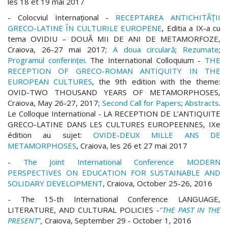
les 18 et 19 mai 2017
-
Colocviul Internațional -
RECEPTAREA ANTICHITĂȚII
GRECO-LATINE ÎN CULTURILE EUROPENE
, Editia a IX-a cu
tema OVIDIU – DOUĂ MII DE ANI DE METAMORFOZE,
Craiova, 26-27 mai 2017;
A doua circular
ă
;
Rezumate
;
Programul conferinței
. The International Colloquium -
THE
RECEPTION OF GRECO-ROMAN ANTIQUITY IN THE
EUROPEAN CULTURES
, the 9th edition with the theme:
OVID-TWO THOUSAND YEARS OF METAMORPHOSES,
Craiova, May 26-27, 2017;
Second Call for Papers
;
Abstracts
.
Le Colloque International - LA RECEPTION DE L’ANTIQUITE
GRECO-LATINE DANS LES CULTURES EUROPEENNES, IXe
édition au sujet:
OVIDE-DEUX MILLE ANS DE
METAMORPHOSES
, Craiova, les 26 et 27 mai 2017
-
The Joint International Conference MODERN
PERSPECTIVES ON EDUCATION FOR SUSTAINABLE AND
SOLIDARY DEVELOPMENT
, Craiova, October 25-26, 2016
- The 15-th International Conference LANGUAGE,
LITERATURE, AND CULTURAL POLICIES -
"THE PAST IN THE
PRESENT"
,
Craiova, September 29 - October 1, 2016