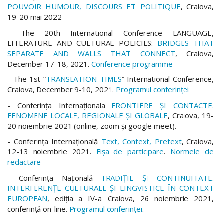
POUVOIR HUMOUR, DISCOURS ET POLITIQUE
, Craiova,
19-20 mai 2022
- The 20th International Conference LANGUAGE,
LITERATURE AND CULTURAL POLICIES:
BRIDGES THAT
SEPARATE AND WALLS THAT CONNECT
, Craiova,
December 17-18, 2021.
Conference programme
- The 1st ”
TRANSLATION TIMES
” International Conference,
Craiova, December 9-10, 2021.
Programul conferinței
- Conferința Internaționala
FRONTIERE ȘI CONTACTE.
FENOMENE LOCALE, REGIONALE ȘI GLOBALE
, Craiova, 19-
20 noiembrie 2021 (online, zoom și google meet).
- Conferința Internațională
Text, Context, Pretext
, Craiova,
12-13 noiembrie 2021.
Fișa de participare
.
Normele de
redactare
- Conferinţa Naţională
TRADIŢIE ŞI CONTINUITATE.
INTERFERENȚE CULTURALE ȘI LINGVISTICE ÎN CONTEXT
EUROPEAN
, ediția a IV-a Craiova, 26 noiembrie 2021,
conferință on-line.
Programul conferinței
.