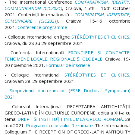
- The International Conference
COMPARATIVISM, IDENTITY,
COMMUNICATION (CIC2021)
, Craiova, 15th - 16th October
2021. Conferinţă internatională -
COMPARATISM, IDENTITATE,
COMUNICARE (CIC2021)
, Craiova, 15-16 octombrie
2021.
Conference programme
- Colloque international en ligne
STÉRÉOTYPES ET CLICHÉS
,
Craiova, du 28 au 29 septembre 2021
- Conferința Internațională
FRONTIERE ȘI CONTACTE.
FENOMENE LOCALE, REGIONALE ȘI GLOBALE
, Craiova, 19-
20 noiembrie 2021.
Formular de înscriere
- Colloque international
STÉRÉOTYPES ET CLICHÉS
,
Craiovam 28-29 septembre 2021
-
Simpozionul doctoranzilor (ESSE Doctoral Symposium)
2021
- Colocviul Internațional RECEPTAREA ANTICHITĂȚII
GRECO-LATINE ÎN CULTURILE EUROPENE, ediția a XII-a cu
tema:
DREPT ȘI INSTITUȚII ÎN LUMEA GRECO-ROMANĂ
, 28
mai 2021.
Programul colocviului
.
Rezumate
. The International
Colloquium THE RECEPTION OF GRECO-LATIN ANTIQUITY