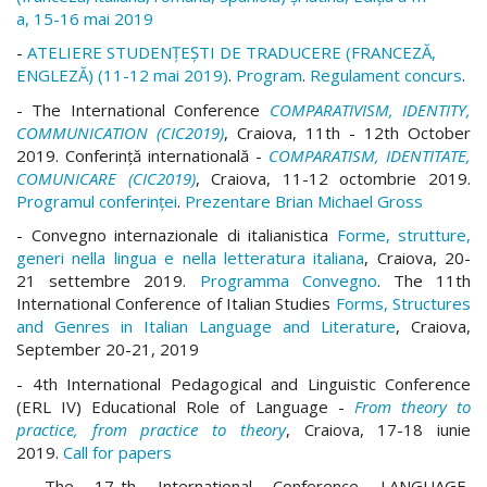
a, 15-16 mai 2019
-
ATELIERE STUDENȚEȘTI DE TRADUCERE (FRANCEZĂ,
ENGLEZĂ) (11-12 mai 2019)
.
Program
.
Regulament concurs
.
- The International Conference
COMPARATIVISM, IDENTITY,
COMMUNICATION (CIC2019)
, Craiova, 11th - 12th October
2019. Conferinţă internatională -
COMPARATISM, IDENTITATE,
COMUNICARE (CIC2019)
, Craiova, 11-12 octombrie 2019.
Programul conferinței
.
Prezentare Brian Michael Gross
- Convegno internazionale di italianistica
Forme, strutture,
generi nella lingua e nella letteratura italiana
, Craiova, 20-
21 settembre 2019.
Programma Convegno
. The 11th
International Conference of Italian Studies
Forms, Structures
and Genres in Italian Language and Literature
, Craiova,
September 20-21, 2019
- 4th International Pedagogical and Linguistic Conference
(ERL IV) Educational Role of Language -
From theory to
practice, from practice to theory
, Craiova, 17-18 iunie
2019.
Call for papers
- The 17-th International Conference LANGUAGE,