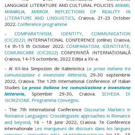
LANGUAGE LITERATURE AND CULTURAL POLICIES
MIRARI,
MIRABILIA, MIRROR.
REFLECTIONS OF REALITY IN
LITERATURE AND LINGUISTICS
, Craiova, 21-23 October
2022.
Conference programme
-
COMPARATIVISM, IDENTITY, COMMUNICATION
(CIC2022)
INTERNATIONAL CONFERENCE (online) Craiova,
14 th-15 th October 2022.
COMPARATISM, IDENTITATE,
COMUNICARE (CIC2022)
CONFERINŢĂ INTERNAŢIONALĂ
Craiova, 14-15 octombrie, 2022 Ediţia a XV-a.
- Al XII-lea Simpozion de italienistica
La prosa italiana tra
comunicazione e invenzione letteraria
, 29-30 septembrie
2022, Craiova. The 12th International Conference of Italian
Studies
La prosa italiana tra comunicazione e invenzione
letteraria
, Sptember 29-30, Craiova.
SCHEDA DI
ISCRIZIONE
.
Programma Convegno
.
- The 7th International Conference
Discourse Markers in
Romance Languages: Crosslinguistic approaches in Romance
and beyond
, 16 – 18 June 2022, Craiova. 7e Conférence
internationale
Les marqueurs de discours dans les langues
romanes : approches intra- et interlinguistiques
, les 16 – 18