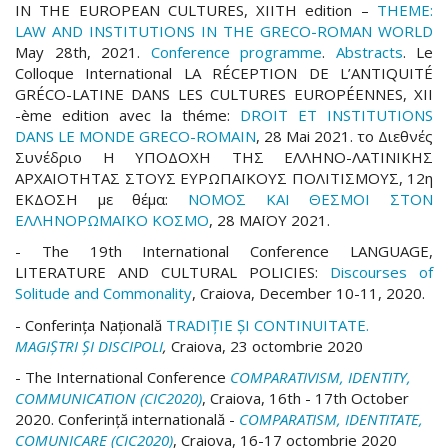
IN THE EUROPEAN CULTURES, XIITH edition –
THEME:
LAW AND INSTITUTIONS IN THE GRECO-ROMAN WORLD
May 28th, 2021.
Conference programme
.
Abstracts
. Le
Colloque International LA RÉCEPTION DE L’ANTIQUITÉ
GRÉCO-LATINE DANS LES CULTURES EUROPÉENNES, XII
-ème edition avec la théme:
DROIT ET INSTITUTIONS
DANS LE MONDE GRECO-ROMAIN
, 28 Mai 2021. το Διεθνές
Συνέδριο Η ΥΠΟΔΟΧΗ ΤΗΣ ΕΛΛΗΝΟ-ΛΑΤΙΝΙΚΗΣ
ΑΡΧΑΙΟΤΗΤΑΣ ΣΤΟΥΣ ΕΥΡΩΠΑΪΚΟΥΣ ΠΟΛΙΤΙΣΜΟΥΣ, 12η
ΕΚΔΟΣΗ με θέμα:
ΝΟΜΟΣ ΚΑΙ ΘΕΣΜΟΙ ΣΤΟΝ
ΕΛΛΗΝΟΡΩΜΑΪΚΟ ΚΟΣΜΟ
, 28 ΜΑΪΟΥ 2021.
- The 19th International Conference LANGUAGE,
LITERATURE AND CULTURAL POLICIES:
Discourses of
Solitude and Commonality
, Craiova, December 10-11, 2020.
- Conferința Națională
TRADIŢIE ŞI CONTINUITATE.
MAGIȘTRI ȘI DISCIPOLI
,
Craiova, 23 octombrie 2020
- The International Conference
COMPARATIVISM, IDENTITY,
COMMUNICATION (CIC2020)
, Craiova, 16th - 17th October
2020. Conferinţă internatională -
COMPARATISM, IDENTITATE,
COMUNICARE (CIC2020)
, Craiova, 16-17 octombrie 2020