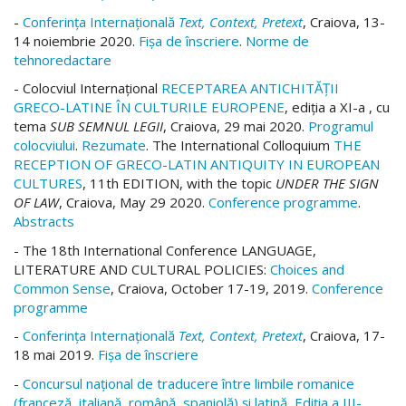
-
Conferința Internațională
Text, Context, Pretext
, Craiova, 13-
14 noiembrie 2020.
Fișa de înscriere
.
Norme de
tehnoredactare
- Colocviul Internațional
RECEPTAREA ANTICHITĂȚII
GRECO-LATINE ÎN CULTURILE EUROPENE
, ediția a XI-a , cu
tema
SUB SEMNUL LEGII
, Craiova, 29 mai 2020.
Programul
colocviului
.
Rezumate
. The International Colloquium
THE
RECEPTION OF GRECO-LATIN ANTIQUITY IN EUROPEAN
CULTURES
, 11th EDITION, with the topic
UNDER THE SIGN
OF LAW
, Craiova, May 29 2020.
Conference programme
.
Abstracts
- The 18th International Conference LANGUAGE,
LITERATURE AND CULTURAL POLICIES:
Choices and
Common Sense
, Craiova, October 17-19, 2019.
Conference
programme
-
Conferința Internațională
Text, Context, Pretext
, Craiova, 17-
18 mai 2019.
Fișa de înscriere
-
Concursul naţional de traducere între limbile romanice
(franceză, italiană, română, spaniolă) şi latină, Ediţia a III-