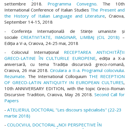
settembre 2018.
Programma Convegno
. The 10th
International Conference of Italian Studies
The Present and
the History of Italian Language and Literature
, Craiova,
September 14-15, 2018
- Conferința Internațională de Stiințe umaniste și
sociale
CREATIVITATE, IMAGINAR, LIMBAJ (CIL 2018)
–
Ediția a V-a, Craiova, 24-25 mai, 2018
- Colocviul Internațional
RECEPTAREA ANTICHITĂȚII
GRECO-LATINE ÎN CULTURILE EUROPENE
, ediția a X-a
aniversară, cu tema Tradiţia discursivă greco-romană,
Craiova, 26 mai 2018.
Circulara a II-a
.
Programul colocviului
.
Rezumate
. The International Colloquium
THE RECEPTION
OF GRECO-LATIN ANTIQUITY IN EUROPEAN CULTURES
,
10th ANNIVERSARY EDITION, with the topic Greco-Roman
Discursive Tradition, Craiova, May 26 2018.
Second Call for
Papers
-
ATELIERUL DOCTORAL "Les discours spécialisés" (22-23
martie 2018)
-
COLOCVIUL DOCTORAL „NOI PERSPECTIVE ÎN