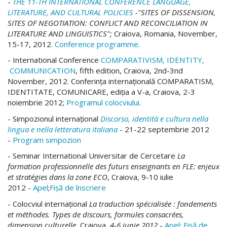
-
THE 11-TH INTERNATIONAL CONFERENCE LANGUAGE,
LITERATURE, AND CULTURAL POLICIES
-"SITES OF DISSENSION,
SITES OF NEGOTIATION: CONFLICT AND RECONCILIATION IN
LITERATURE AND LINGUISTICS";
Craiova, Romania, November,
15-17, 2012.
Conference programme
.
- International Conference
COMPARATIVISM, IDENTITY,
COMMUNICATION
, fifth edition, Craiova,
2nd-3nd
November, 2012. Conferinţa internaţională COMPARATISM,
IDENTITATE, COMUNICARE, ediţia a V-a, Craiova,
2-3
noiembrie 2012;
Programul colocviului
.
- Simpozionul internaţional
Discorso, identità e cultura nella
lingua e nella letteratura italiana
- 21-22 septembrie 2012
-
Program simpozion
- Seminar International Universitar de Cercetare
La
formation professionnelle des futurs enseignants en FLE: enjeux
et stratégies dans la zone ECO
, Craiova, 9-10 iulie
2012 -
Apel
;
Fişă de înscriere
- Colocviul internaţional
La traduction spécialisée : fondements
et méthodes. Types de discours, formules consacrées,
dimension culturelle
, Craiova,
4-6 iunie 2012
-
Apel
;
Fişă de