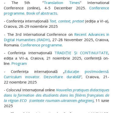
- The 5th ”
Translation Times
” International
Conference (online), 4-5 December 2025.
Conference
programme
.
Book of abstracts
.
- Conferința internațională
Text, context, pretext
(ediția a VI-a),
Craiova, 28-29 noiembrie 2025
- The 3rd International Conference on
Recent Advances in
Digital Humanities (RADH)
, 27-28 November 2025, Craiova,
Romania.
Conference programme
.
- Conferinţa Internaţională
TRADIŢIE ŞI CONTINUITATE
,
ediția a VII-a, Craiova, 21 noiembrie 2025, conferință on-
line.
Program
- Conferința internațională „
Educație postmodernă.
Curriculum inovator. Dezvoltare durabilă
”, Craiova, 21-
22 noiembrie 2025
- Colocviul Internațional online
Nouvelles pratiques didactiques
dans la formation des étudiants
dans les filières françaises de
la région ECO
(contexte roumain-ukrainien-géorgien)
,
11 iunie
2025