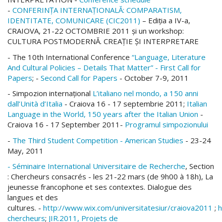
-
CONFERINŢA INTERNAŢIONALĂ: COMPARATISM,
IDENTITATE, COMUNICARE (CIC2011)
– Ediţia a IV-a,
CRAIOVA, 21-22 OCTOMBRIE 2011 şi un workshop:
CULTURA POSTMODERNĂ. CREAŢIE ŞI INTERPRETARE
- The 10th International Conference
“Language, Literature
And Cultural Policies – Details That Matter”
- First Call for
Papers
; -
Second Call for Papers
- October 7-9, 2011
- Simpozion internaţional
L’italiano nel mondo, a 150 anni
dall’Unità d’Italia
- Craiova 16 - 17 septembrie 2011;
Italian
Language in the World, 150 years after the Italian Union
-
Craiova 16 - 17 September 2011-
Programul simpozionului
-
The Third Student Competition - American Studies
- 23-24
May, 2011
- Séminaire International Universitaire de Recherche
, Section
: Chercheurs consacrés -
les 21-22 mars
(de 9h00 à 18h), La
jeunesse francophone et ses contextes. Dialogue des
langues et des
cultures.
-
http://www.wix.com/universitatesiur/craiova2011
;
h
chercheurs
;
JIR.2011, Projets de