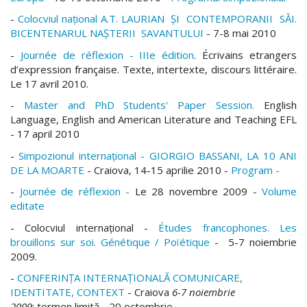
-
Colocviul naţional A.T. LAURIAN ŞI CONTEMPORANII SĂI.
BICENTENARUL NAŞTERII SAVANTULUI
- 7-8 mai 2010
-
Journée de réflexion - IIIe édition
. Écrivains etrangers
d’expression française. Texte, intertexte, discours littéraire.
Le 17 avril 2010.
-
Master and PhD Students' Paper Session.
English
Language, English and American Literature and Teaching EFL
- 17 april 2010
-
Simpozionul internaţional - GIORGIO BASSANI, LA 10 ANI
DE LA MOARTE
- Craiova,
14-15 aprilie 2010
-
Program -
-
Journée de réflexion -
Le 28 novembre 2009 -
Volume
editate
- Colocviul internaţional -
Études francophones. Les
brouillons sur soi. Génétique / Poïétique
- 5-7 noiembrie
2009.
-
CONFERINŢA INTERNAŢIONALĂ COMUNICARE,
IDENTITATE, CONTEXT
- Craiova
6
-
7
noiembrie
200
9
;
termen limit
ă - 20 octombrie