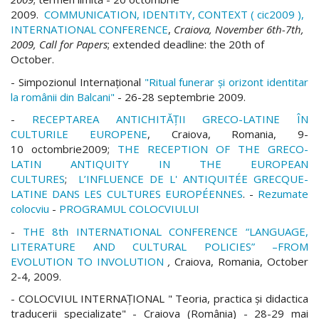
2009.
COMMUNICATION, IDENTITY, CONTEXT ( cic200
9
),
INTERNATIONAL CONFERENCE
,
Craiova, November
6
th-
7
th,
200
9
, Call for Papers
; extended deadline: the 20th of
October.
- Simpozionul Internaţional
"Ritual funerar şi orizont identitar
la românii din Balcani"
- 26-28 septembrie 2009.
-
RECEPTAREA ANTICHITĂŢII GRECO-LATINE ÎN
CULTURILE EUROPENE
,
Craiova, Romania,
9
-
10
octombrie
200
9;
THE RECEPTION OF THE GRECO-
LATIN ANTIQUITY IN THE
EUROPEAN
CULTURES
;
L’
INFLUENCE DE L'
A
NTIQUITÉE GRECQUE
-
LATINE DANS LES CULTURES EUROPÉENNES
. -
Rezumate
colocviu
-
PROGRAMUL COLOCVIULUI
-
THE 8th INTERNATIONAL CONFERENCE
“LANGUAGE,
LITERATURE AND CULTURAL POLICIES” –
FROM
EVOLUTION TO INVOLUTION
,
Craiova, Rom
ania, October
2-4, 2009.
- COLOCVIUL INTERNAŢIONAL " Teoria, practica şi didactica
traducerii specializate" - Craiova (România) - 28-29 mai