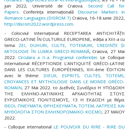
juin 2022, Université de Craiova.
Second Call for
Papers
. Conferința internațională
Discourse Markers in
Romance Languages (DISROM 7)
Craiova, 16-18 iunie 2022,
http://disrom2022.wordpress.com
.
- Colocviul Internațional RECEPTAREA ANTICHITĂȚII
GRECO-LATINE ÎN CULTURILE EUROPENE, ediția a XIII-a cu
tema:
ZEI, DUHURI, CULTE, TOTEMURI, CREDINȚE ȘI
MITOLOGIE ÎN LUMEA GRECO-ROMANĂ
, Craiova, 27 Mai
2022.
Circulara a II-a
.
Programul conferinței
. Le Colloque
International RÉCEPTIONDE L’ANTIQUITÉ GRÉCO-LATINE
DANS LES CULTURES ÉUROPÉENNES, XIII-ème ÉDITION
avec le thème:
DIEUX, ESPRITS, CULTES, TOTEMS,
CROYANCES ET MYTHOLOGIE DANS LE MONDE GRÉCO-
ROMAIN
, 27 Mai 2022. το Διεθνές Συνέδριο Η ΥΠΟΔΟΧΗ
ΤΗΣ ΕΛΛΗΝΟ-ΛΑΤΙΝΙΚΗΣ ΑΡΧΑΙΟΤΗΤΑΣ ΣΤΟΥΣ
ΕΥΡΩΠΑΪΚΟΥΣ ΠΟΛΙΤΙΣΜΟΥΣ, 13 Η ΕΚΔΟΣΗ με θέμα:
ΘΕΟΙ, ΠΝΕΥΜΑΤΑ, ΘΡΗΣΚΕΥΜΑΤΑ, ΤΟΤΕΜ, ΛΑΤΡΕΙΕΣ ΚΑΙ
ΜΥΘΟΛΟΓΙΑ ΣΤΟΝ ΕΛΛΗΝΟΡΩΜΑΙΚΟ ΚΟΣΜΟ
, 27 ΜΑΙΟΥ
2022.
- Colloque international
LE POUVOIR DU RIRE - RIRE DU