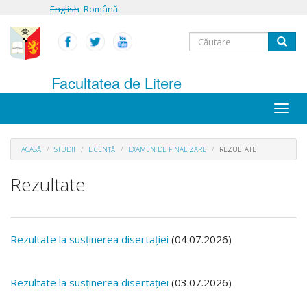
Mergi
English
Română
la
conţinutul
Formular
principal
Căutare
de
Facultatea de Litere
căutare
Toggle
naviga
ACASĂ
STUDII
LICENȚĂ
EXAMEN DE FINALIZARE
REZULTATE
Rezultate
Rezultate la susținerea disertației
(04.07.2026)
Rezultate la susținerea disertației
(03.07.2026)