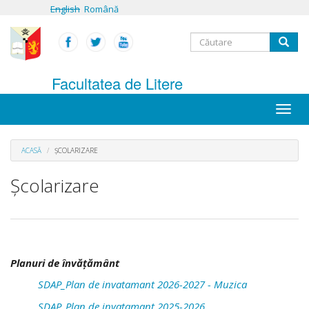
Mergi
English
Română
la
conţinutul
Formular
principal
Căutare
de
Facultatea de Litere
căutare
Toggle
naviga
ACASĂ
ȘCOLARIZARE
Școlarizare
Planuri de învățământ
SDAP_Plan de invatamant 2026-2027 - Muzica
SDAP_Plan de invatamant 2025-2026