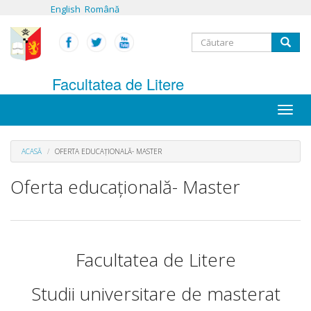
Mergi
English
Română
la
conţinutul
Formular
principal
Căutare
de
Facultatea de Litere
căutare
Toggle
naviga
ACASĂ
OFERTA EDUCAŢIONALĂ- MASTER
Oferta educaţională- Master
Facultatea de Litere
Studii universitare de masterat