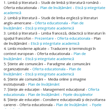
1. Limbă şi literatură – Studii de limbă și literatură română -
Oferta educationala -
Plan de învățământ
-
Etică și integritate
academică
2. Limbă şi literatură – Studii de limba engleză şi literaturi
anglo-americane -
Oferta educationala
-
Plan de
învățământ
-
Etică și integritate academică
3. Limbă şi literatură – Limba franceză, didactică si literaturi în
spaţiul francofon -
Prezentare
-
Oferta educationala
- Plan
de învățământ -
Etică și integritate academică
4. Limbi moderne aplicate – Traducere şi terminologii în
context european - Oferta educationala -
Plan de
învățământ
-
Etică și integritate academică
5. Ştiinte ale comunicării – Paradigme ale comunicării
organizaţionale -
Oferta educationala
-
Plan de
învățământ
-
Etică și integritate academică
6. Ştiinte ale comunicării – Media online şi imagine
instituţională -
Plan de învățământ
7. Ştiinţe ale educaţiei - Management educaţional -
Oferta
educationala
-
Plan de învățământ
-
Fișele disciplinelor
8. Ştiinţe ale educaţiei - Consiliere educațională și dezvoltarea
carierei - Oferta educationala -
Plan de învățământ
-
Fișele