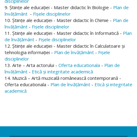
disciplinelor
9. Ştiinţe ale educaţiei - Master didactic în Biologie -
Plan de
învățământ
-
Fișele disciplinelor
10. Ştiinţe ale educaţiei - Master didactic în Chimie -
Plan de
învățământ
-
Fișele disciplinelor
11. Ştiinţe ale educaţiei - Master didactic în Informatică -
Plan
de învățământ
-
Fișele disciplinelor
12. Ştiinţe ale educaţiei - Master didactic în Calculatoare și
tehnologia informației -
Plan de învățământ
-
Fișele
disciplinelor
13. Arte – Arta actorului -
Oferta educationala
-
Plan de
învățământ
-
Etică și integritate academică
14. Muzică – Artă muzicală românească contemporană -
Oferta educationala -
Plan de învățământ
-
Etică și integritate
academică