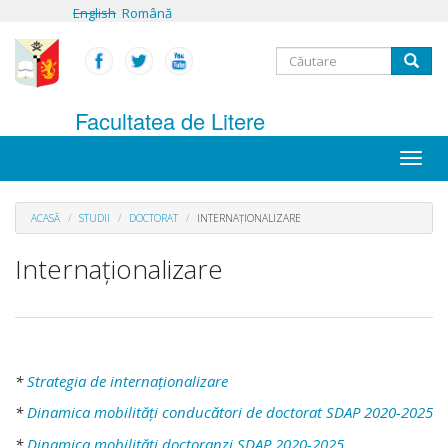
Mergi
English
Română
la
conţinutul
Formular
principal
Căutare
de
Facultatea de Litere
căutare
Toggle
naviga
ACASĂ
STUDII
DOCTORAT
INTERNAȚIONALIZARE
Internaționalizare
*
Strategia de internaționalizare
*
Dinamica mobilități conducători de doctorat SDAP 2020-2025
*
Dinamica mobilități doctoranzi SDAP 2020-2025