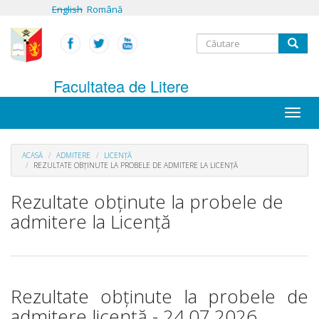
Mergi
English
Română
la
conţinutul
Formular
principal
Căutare
de
Facultatea de Litere
căutare
Toggle
naviga
ACASĂ
ADMITERE
LICENȚĂ
REZULTATE OBȚINUTE LA PROBELE DE ADMITERE LA LICENȚĂ
Rezultate obținute la probele de
admitere la Licență
Rezultate obținute la probele de
admitere licență - 24.07.2026