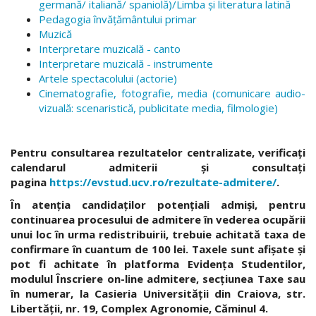
germană/ italiană/ spaniolă)/Limba și literatura latină
Pedagogia învăţământului primar
Muzică
Interpretare muzicală - canto
Interpretare muzicală - instrumente
Artele spectacolului (actorie)
Cinematografie, fotografie, media (comunicare audio-
vizuală: scenaristică, publicitate media, filmologie)
Pentru consultarea rezultatelor centralizate, verificați
calendarul admiterii și consultați
pagina
https://evstud.ucv.ro/rezultate-admitere/
.
În atenția candidaților potențiali admiși, pentru
continuarea procesului de admitere în vederea ocupării
unui loc în urma redistribuirii, trebuie achitată taxa de
confirmare în cuantum de 100 lei. Taxele sunt afișate și
pot fi achitate în platforma Evidența Studentilor,
modulul Înscriere on-line admitere, secțiunea Taxe sau
în numerar, la Casieria Universității din Craiova, str.
Libertății, nr. 19, Complex Agronomie, Căminul 4.