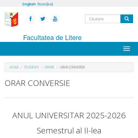
Mergi
English
Română
la
conţinutul
Formular
principal
Căutare
de
Facultatea de Litere
căutare
Toggle
naviga
ACASĂ
STUDENȚI
ORARE
ORAR CONVERSIE
ORAR CONVERSIE
ANUL UNIVERSITAR 2025-2026
Semestrul al II-lea