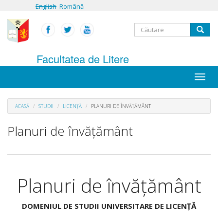
Mergi
English
Română
la
conţinutul
Formular
principal
Căutare
de
Facultatea de Litere
căutare
Toggle
naviga
ACASĂ
STUDII
LICENȚĂ
PLANURI DE ÎNVĂȚĂMÂNT
Planuri de învățământ
Planuri de învățământ
DOMENIUL DE STUDII UNIVERSITARE DE LICENŢĂ