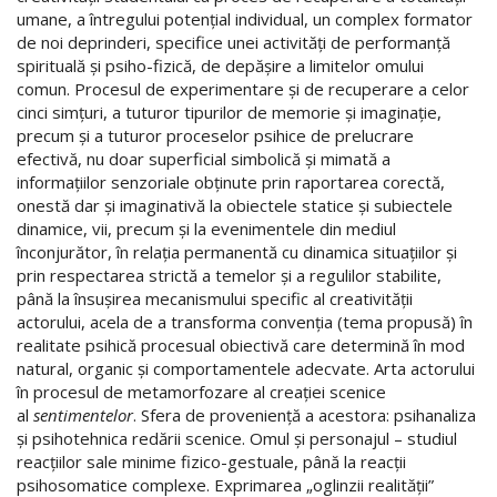
umane, a întregului potenţial individual, un complex formator
de noi deprinderi, specifice unei activităţi de performanţă
spirituală şi psiho-fizică, de depăşire a limitelor omului
comun. Procesul de experimentare şi de recuperare a celor
cinci simţuri, a tuturor tipurilor de memorie şi imaginaţie,
precum şi a tuturor proceselor psihice de prelucrare
efectivă, nu doar superficial simbolică şi mimată a
informaţiilor senzoriale obţinute prin raportarea corectă,
onestă dar şi imaginativă la obiectele statice şi subiectele
dinamice, vii, precum şi la evenimentele din mediul
înconjurător, în relaţia permanentă cu dinamica situaţiilor şi
prin respectarea strictă a temelor şi a regulilor stabilite,
până la însuşirea mecanismului specific al creativităţii
actorului, acela de a transforma convenţia (tema propusă) în
realitate psihică procesual obiectivă care determină în mod
natural, organic şi comportamentele adecvate. Arta actorului
în procesul de metamorfozare al creaţiei scenice
al
sentimentelor
. Sfera de provenienţă a acestora: psihanaliza
şi psihotehnica redării scenice. Omul şi personajul – studiul
reacţiilor sale minime fizico-gestuale, până la reacţii
psihosomatice complexe. Exprimarea „oglinzii realităţii”