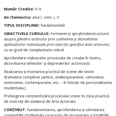
Număr Credite:
9-9
An /Semestru:
anul I, sem. I, II
TIPUL DISCIPLINEI:
fundamentală
OBIECTIVELE CURSULUI:
F
ormarea şi aprofundarea viziunii
asupra gândirii actorului prin cultivarea şi dezvoltarea
aptitudinilor individuale prin exerciţii specifice artei actorului
,
cu un grad de complexitate ridicat.
Aprofundare mijloacelor procesului de creaţie în teatru,
dezvoltarea tehnicilor şi deprinderilor actoriceşti.
Realizarea şi montarea practică de scene din texte
dramatice complexe (antice, shakespeariene, cehoviene,
ionesciene, contemporane, etc. – în funcţie de personalitatea
studentului.).
Prelungirea conştientizării procesului scenic în zona practică
de exerciţii din atelierul de Arta Actorului.
CONŢINUT:
Fundamentarea, aprofundarea şi stimularea
creativităţii studentului ca proces de recuperare a totalităţii