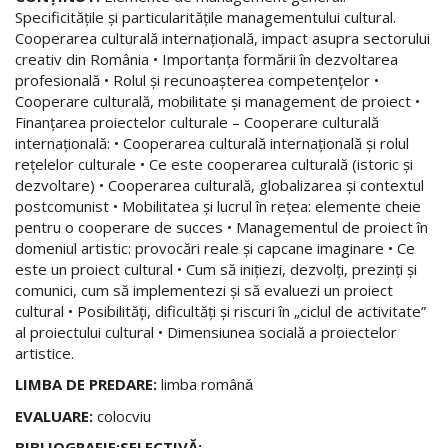
Specificităţile şi particularităţile managementului cultural.
Cooperarea culturală internaţională, impact asupra sectorului
creativ din România • Importanţa formării în dezvoltarea
profesională • Rolul şi recunoaşterea competenţelor •
Cooperare culturală, mobilitate şi management de proiect •
Finanţarea proiectelor culturale – Cooperare culturală
internaţională: • Cooperarea culturală internaţională şi rolul
reţelelor culturale • Ce este cooperarea culturală (istoric şi
dezvoltare) • Cooperarea culturală, globalizarea şi contextul
postcomunist • Mobilitatea şi lucrul în reţea: elemente cheie
pentru o cooperare de succes • Managementul de proiect în
domeniul artistic: provocări reale şi capcane imaginare • Ce
este un proiect cultural • Cum să iniţiezi, dezvolţi, prezinţi şi
comunici, cum să implementezi şi să evaluezi un proiect
cultural • Posibilităţi, dificultăţi şi riscuri în „ciclul de activitate”
al proiectului cultural • Dimensiunea socială a proiectelor
artistice.
LIMBA DE PREDARE:
limba românǎ
EVALUARE:
colocviu
BIBLIOGRAFIE:SELECTIVĂ: