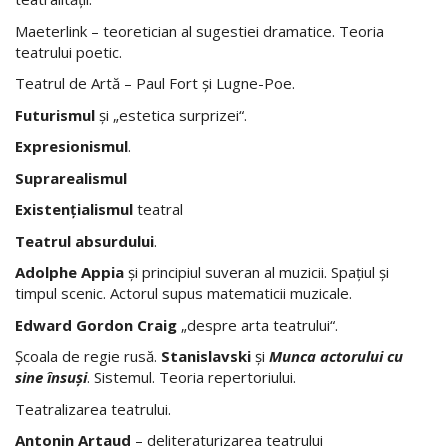
Maeterlink – teoretician al sugestiei dramatice. Teoria
teatrului poetic.
Teatrul de Artă – Paul Fort şi Lugne-Poe.
Futurismul
şi „estetica surprizei“.
Expresionismul
.
Suprarealismul
Existenţialismul
teatral
Teatrul absurdului
.
Adolphe Appia
şi principiul suveran al muzicii. Spaţiul şi
timpul scenic. Actorul supus matematicii muzicale.
Edward Gordon Craig
„despre arta teatrului“.
Şcoala de regie rusă.
Stanislavski
şi
Munca actorului cu
sine însuşi
. Sistemul. Teoria repertoriului.
Teatralizarea teatrului.
Antonin Artaud
– deliteraturizarea teatrului