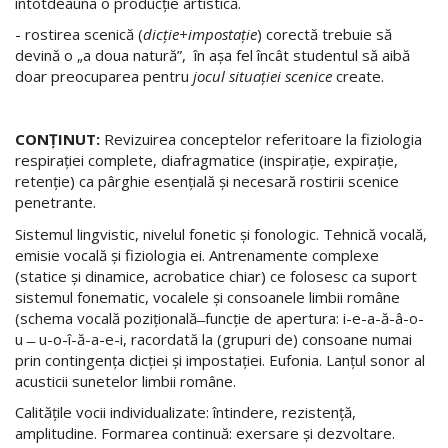
întotdeauna o producție artistică.
- rostirea scenică (
dicţie+impostaţie
) corectă trebuie să
devină o „a doua natură”, în aşa fel încât studentul să aibă
doar preocuparea pentru
jocul situaţiei scenice
create.
CONŢINUT:
Revizuirea conceptelor referitoare la fiziologia
respiraţiei complete, diafragmatice (inspiraţie, expiraţie,
retenţie) ca pârghie esenţială şi necesară rostirii scenice
penetrante.
Sistemul lingvistic, nivelul fonetic şi fonologic. Tehnică vocală,
emisie vocală şi fiziologia ei. Antrenamente complexe
(statice şi dinamice, acrobatice chiar) ce folosesc ca suport
sistemul fonematic, vocalele şi consoanele limbii române
(schema vocală poziţională ̶ funcție de apertura: i-e-a-ă-â-o-
u ̶ u-o-î-ă-a-e-i, racordată la (grupuri de) consoane numai
prin contingenţa dicţiei şi impostaţiei. Eufonia. Lanțul sonor al
acusticii sunetelor limbii române.
Calităţile vocii individualizate: întindere, rezistenţă,
amplitudine. Formarea continuă: exersare şi dezvoltare.