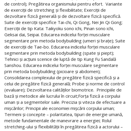
de control); Pregătirea organismului pentru efort. Variante
de exerciţii de stretching şi flexibilitate; Exerciţii de
dezvoltare fizică generală şi de dezvoltare fizică specifică.
Suite de exerciţii specifice Tai-chi, Qi Gong, Nei Jin Qi Gong;
Exerciţii de tip Kata: Taikyoku sono ichi, Pinan sono ichi,
Geksai dai, Seipai. Educarea indicelui forţei musculare
segmentare prin metoda bodybuilding (umeri şi braţe); Suite
de exerciţii de Tae-bo. Educarea indicelui forţei musculare
segmentare prin metoda bodybuilding (spate şi piept);
Tehnici şi acţiuni scenice de luptă de tip Kung Fu Sandală
Sanshou. Educarea indicelui forţei musculare segmentare
prin metoda bodybuilding (picioare şi abdomen);
Consolidarea complexului de pregătire fizică specifică şi a
celui de pregătire fizică generală; Probe şi norme de control
(evaluare); Dezvoltarea calităţilor biomotrice. Principiile de
bază şi metodice ale lucrului în circuit;Forţa fizică a corpului
uman şi a segmentelor sale. Precizia şi viteza de efectuare a
mişcărilor; Principii ale economiei mişcării corpului uman;
Termeni şi concepte – polaritatea, tipuri de energie umană,
metode fundamentale de manevrare a energiei; Rolul
stretching-ului şi flexibilităţii în pregătirea fizică a actorului –