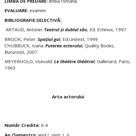
LIMBA DE PREDARE:
limba românǎ
EVALUARE:
examen
BIBLIOGRAFIE:SELECTIVĂ:
ARTAUD, Antonin:
Teatrul şi dublul său
, Ed. Echinox, 1997
BROOK, Peter:
Spaţiul gol
, Ed.Unitext, 1999
CHUBBUCK, Ivana:
Puterea actorului
, Quality Books,
Bucureşti, 2007
MEYERHOLD, Vsevold:
Le théâtre théâtral
, Gallimard, Paris,
1963
Arta actorului
Număr Credite:
6-6
An /Semestru:
anul I, sem. I, II