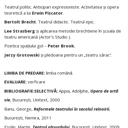
Teatrul politic. Anticipari expresioniste. Activitatea şi opera
teoretică a lui
Erwin Piscator
.
Bertolt Brecht
. Teatrul didactic. Teatrul epic.
Lee Strasberg
şi aplicarea metodei brechtiene în şcoala de
teatru americană (Actor’s Studio ).
Poetica spaţiului gol –
Peter Brook.
Jerzy Grotowski
şi pledoaria pentru un „teatru sărac“.
LIMBA DE PREDARE:
limba românǎ
EVALUARE:
verficare
BIBLIOGRAFIE:SELECTIVĂ:
Appia, Adolphe,
Opera de artă
vie
, București, Unitext, 2000
Banu, George,
Reformele teatrului în secolul reînoirii
,
București, Nemira, 2011
Esslin, Martin,
Teatrul absurdului
, București, Unitext, 2009