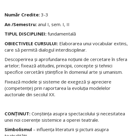
Număr Credite:
3-3
An /Semestru:
anul I, sem. I, II
TIPUL DISCIPLINEI:
fundamentală
OBIECTIVELE CURSULUI:
Elaborarea unui vocabular extins,
care să permită dialogul interdisciplinar.
Descoperirea şi aprofundarea noţiunii de cercetare în sfera
artelor; fixează atitudini, principii, concepte şi tehnici
specifice cercetării științifice în domeniul arte și umanism.
Fixează modele şi sisteme de exegeză şi apreciere
(competenţe) prin raportarea la evoluţia modelelor
auctoriale din secolul XX.
CONŢINUT:
Conştiinţa asupra spectacolului şi necesitatea
unei noi coerenţe sistemice a operei teatrale.
Simbolismul
– influenţa literaturii şi picturii asupra
teatralităţii.