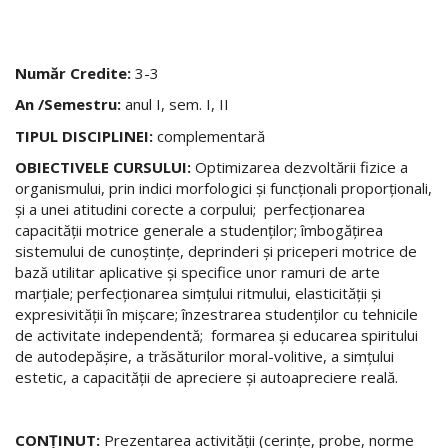
Număr Credite:
3-3
An /Semestru:
anul I, sem. I, II
TIPUL DISCIPLINEI:
complementară
OBIECTIVELE CURSULUI:
Optimizarea dezvoltării fizice a
organismului, prin indici morfologici şi funcţionali proporţionali,
şi a unei atitudini corecte a corpului; perfecţionarea
capacităţii motrice generale a studenţilor; îmbogăţirea
sistemului de cunoştinţe, deprinderi şi priceperi motrice de
bază utilitar aplicative şi specifice unor ramuri de arte
marţiale; perfecţionarea simţului ritmului, elasticităţii şi
expresivităţii în mişcare; înzestrarea studenţilor cu tehnicile
de activitate independentă; formarea şi educarea spiritului
de autodepăşire, a trăsăturilor moral-volitive, a simţului
estetic, a capacităţii de apreciere şi autoapreciere reală.
CONŢINUT:
Prezentarea activităţii (cerinţe, probe, norme