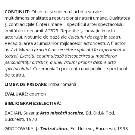
CONŢINUT:
Obiectul şi subiectul artei teatrale:
multidimensionalitatea resurselor şi naturii umane. Dualitatea
şi contradicţiile fiinţei umane – specificul artei spectacolului:
emiţătorul denumit
ACTOR
. Repetiţie şi inovaţie în arta
actorului. Noţiunile de bază ale
Caietului de regie
în teatru.
Recapitularea acumulărilor mijloacelor actoriceşti. A fi actor
astăzi. M
unca practică de cercetare aplicată în experimentul
teatral. Exerciţii ce stimulează descoperirea şi modelarea
personalităţii artistice, a unei viziuni proprii despre arta
spectacolului.
Ceremonia în prezenţa unui public – spectacol
de teatru.
LIMBA DE PREDARE:
limba română
EVALUARE:
examen
BIBLIOGRAFIE:SELECTIVĂ:
BADIAN, Suzana:
Arta mişcării scenice
, Ed. Did.& Ped,
Bucureşti, 1970
GROTOWSKY, J.:
Teatrul sărac
, Ed. Unitext, Bucureşti, 1998