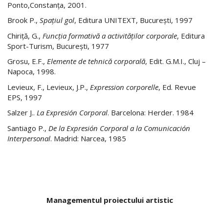
Ponto,Constanţa, 2001.
Brook P.,
Spaţiul gol
, Editura UNITEXT, Bucureşti, 1997
Chiriţă, G.,
Funcţia formativă a activităţilor corporale
, Editura
Sport-Turism, Bucureşti, 1977
Grosu, E.F.,
Elemente de tehnică corporală
, Edit. G.M.I., Cluj –
Napoca, 1998.
Levieux, F., Levieux, J.P.,
Expression corporelle
, Ed. Revue
EPS, 1997
Salzer J..
La Expresión Corporal
. Barcelona: Herder. 1984
Santiago P.,
De la Expresión Corporal a la Comunicación
Interpersonal
. Madrid: Narcea, 1985
Managementul proiectului artistic