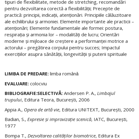
tipuri de flexibilitate, metode de stretching, recomandări
pentru dezvoltarea corectă a flexibilităţii; Precepte de
practică: principii, indicaţii, atenţionări. Principiile călăuzitoare
ale echilibrului şi armoniei. Elemente importante ale practicii –
atenţionări; Elemente fundamentale ale formei: postura,
respiraţia şi armonia lor – modalităţi de lucru; Orientări
moderne şi mijloace de creştere a performanţei motrice a
actorului – pregătirea corpului pentru succes; Impactul
exerciţiilor asupra sănătăţii, longevităţii şi puterii spirituale
LIMBA DE PREDARE:
limba românǎ
EVALUARE:
colocviu
BIBLIOGRAFIE:SELECTIVĂ:
Andersen P. A.,
Limbajul
trupului
, Editura Teora, Bucureşti, 2006
Appia A.,
Opera de artă vie
, Editura UNITEXT, Bucureşti, 2000
Badian, S.,
Expresie şi improvizaţie scenică
, IATC, Bucureşti,
1977
Bompa T.,
Dezvoltarea calităţilor biomotrice
, Editura Ex