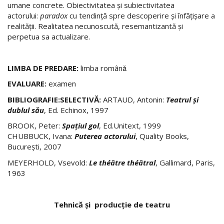
umane concrete. Obiectivitatea şi subiectivitatea
actorului:
paradox
cu tendinţă spre descoperire şi înfăţişare a
realităţii. Realitatea necunoscută, resemantizantă şi
perpetua sa actualizare.
LIMBA DE PREDARE:
limba românǎ
EVALUARE:
examen
BIBLIOGRAFIE:SELECTIVĂ:
ARTAUD, Antonin:
Teatrul şi
dublul său
, Ed. Echinox, 1997
BROOK, Peter:
Spaţiul gol
, Ed.Unitext, 1999
CHUBBUCK, Ivana:
Puterea actorului
, Quality Books,
Bucureşti, 2007
MEYERHOLD, Vsevold:
Le théâtre théâtral
, Gallimard, Paris,
1963
Tehnică şi producţie de teatru