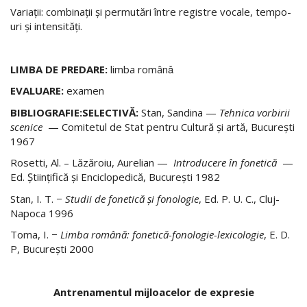
Variaţii: combinaţii şi permutări între registre vocale, tempo-
uri şi intensităţi.
LIMBA DE PREDARE:
limba românǎ
EVALUARE:
examen
BIBLIOGRAFIE:SELECTIVĂ:
Stan, Sandina —
Tehnica vorbirii
scenice
— Comitetul de Stat pentru Cultură şi artă, Bucureşti
1967
Rosetti, Al. – Lăzăroiu, Aurelian —
Introducere în fonetică
—
Ed. Ştiinţifică şi Enciclopedică, Bucureşti 1982
Stan, I. T. −
Studii de fonetică şi fonologie
, Ed. P. U. C., Cluj-
Napoca 1996
Toma, I. −
Limba română: fonetică-fonologie-lexicologie
, E. D.
P, Bucureşti 2000
Antrenamentul mijloacelor de expresie