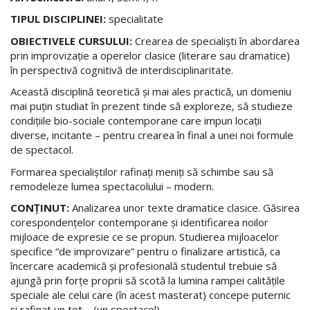
TIPUL DISCIPLINEI:
specialitate
OBIECTIVELE CURSULUI:
Crearea de specialişti în abordarea
prin improvizaţie a operelor clasice (literare sau dramatice)
în perspectivă cognitivă de interdisciplinaritate.
Această disciplină teoretică şi mai ales practică, un domeniu
mai puţin studiat în prezent tinde să exploreze, să studieze
condiţiile bio-sociale contemporane care impun locaţii
diverse, incitante – pentru crearea în final a unei noi formule
de spectacol.
Formarea specialiştilor rafinaţi meniţi să schimbe sau să
remodeleze lumea spectacolului – modern.
CONŢINUT:
Analizarea unor texte dramatice clasice. Găsirea
corespondenţelor contemporane şi identificarea noilor
mijloace de expresie ce se propun. Studierea mijloacelor
specifice “de improvizare” pentru o finalizare artistică, ca
încercare academică şi profesională studentul trebuie să
ajungă prin forţe proprii să scotă la lumina rampei calităţile
speciale ale celui care (în acest masterat) concepe puternic
şi rafinat un tot – (un spectacol).