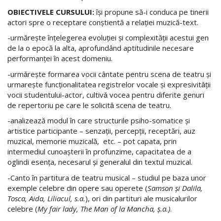
OBIECTIVELE CURSULUI:
îşi propune să-i conduca pe tinerii
actori spre o receptare conştientă a relaţiei muzică-text.
-urmăreşte înţelegerea evoluţiei şi complexităţii acestui gen
de la o epocă la alta, aprofundând aptitudinile necesare
performanţei în acest domeniu.
-urmǎreşte formarea vocii cântate pentru scena de teatru şi
urmareşte funcţionalitatea registrelor vocale şi expresivitǎţii
vocii studentului-actor, cultivǎ vocea pentru diferite genuri
de repertoriu pe care le solicitǎ scena de teatru.
-analizează modul în care structurile psiho-somatice şi
artistice participante – senzaţii, percepţii, receptări, auz
muzical, memorie muzicală, etc. – pot capata, prin
intermediul cunoaşterii în profunzime, capacitatea de a
oglindi esenţa, necesarul şi generalul din textul muzical.
-Canto în partitura de teatru musical
– studiul pe baza unor
exemple celebre din opere sau operete (
Samson
ș
i Dalila,
Tosca, Aida, Liliacul, s.a.
), ori din partituri ale musicalurilor
celebre (
My fair lady, The Man of
la Mancha
, ş.a.)
.