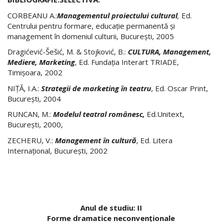
CORBEANU A.:
Managementul proiectului cultural
,
Ed.
Centrului pentru formare, educaţie permanentă şi
management în domeniul culturii, Bucureşti, 2005
Dragićević-Šešić, M. & Stojković, B.:
CULTURA, Management,
Mediere, Marketing
, Ed. Fundaţia Interart TRIADE,
Timişoara, 2002
NIŢĂ, I.A.:
Strategii de marketing în teatru
, Ed. Oscar Print,
Bucureşti, 2004
RUNCAN, M.:
Modelul teatral românesc,
Ed.Unitext,
Bucureşti, 2000,
ZECHERU, V.:
Management în cultură
, Ed. Litera
Internaţional, Bucureşti, 2002
Anul de studiu: II
Forme dramatice neconvenţionale