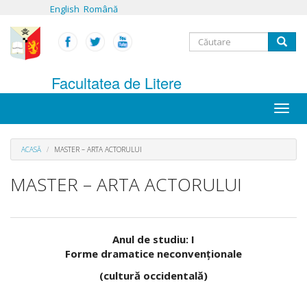
Mergi
English
Română
la
conţinutul
Formular
principal
Căutare
de
Facultatea de Litere
căutare
Toggle
naviga
ACASĂ
MASTER – ARTA ACTORULUI
MASTER – ARTA ACTORULUI
Anul de studiu: I
Forme dramatice neconvenţionale
(cultură occidentală)