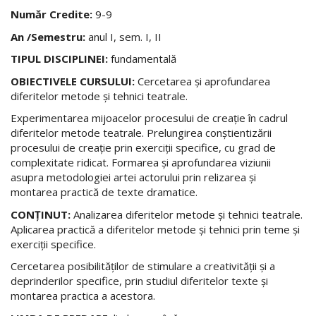
Număr Credite:
9-9
An /Semestru:
anul I, sem. I, II
TIPUL DISCIPLINEI:
fundamentală
OBIECTIVELE CURSULUI:
Cercetarea şi aprofundarea
diferitelor metode şi tehnici teatrale.
Experimentarea mijoacelor procesului de creaţie în cadrul
diferitelor metode teatrale. Prelungirea conştientizării
procesului de creaţie prin exerciţii specifice, cu grad de
complexitate ridicat. Formarea şi aprofundarea viziunii
asupra metodologiei artei actorului prin relizarea şi
montarea practică de texte dramatice.
CONŢINUT:
Analizarea diferitelor metode şi tehnici teatrale.
Aplicarea practică a diferitelor metode şi tehnici prin teme şi
exerciţii specifice.
Cercetarea posibilităţilor de stimulare a creativităţii şi a
deprinderilor specifice, prin studiul diferitelor texte şi
montarea practica a acestora.