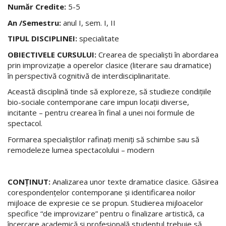
Număr Credite:
5-5
An /Semestru:
anul I, sem. I, II
TIPUL DISCIPLINEI:
specialitate
OBIECTIVELE CURSULUI:
Crearea de specialişti în abordarea
prin improvizaţie a operelor clasice (literare sau dramatice)
în perspectivă cognitivă de interdisciplinaritate.
Această disciplină tinde să exploreze, să studieze condiţiile
bio-sociale contemporane care impun locaţii diverse,
incitante – pentru crearea în final a unei noi formule de
spectacol.
Formarea specialiştilor rafinaţi meniţi să schimbe sau să
remodeleze lumea spectacolului – modern
CONŢINUT:
Analizarea unor texte dramatice clasice. Găsirea
corespondenţelor contemporane şi identificarea noilor
mijloace de expresie ce se propun. Studierea mijloacelor
specifice “de improvizare” pentru o finalizare artistică, ca
încercare academică şi profesională studentul trebuie să