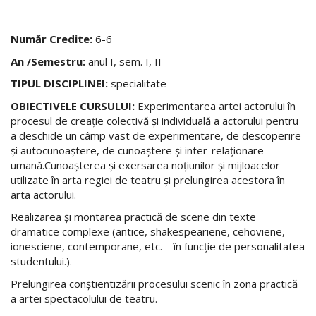
Număr Credite:
6-6
An /Semestru:
anul I, sem. I, II
TIPUL DISCIPLINEI:
specialitate
OBIECTIVELE CURSULUI:
Experimentarea artei actorului în
procesul de creaţie colectivă şi individuală a actorului pentru
a deschide un câmp vast de experimentare, de descoperire
şi autocunoaştere, de cunoaştere şi inter-relaţionare
umană.Cunoaşterea şi exersarea noţiunilor şi mijloacelor
utilizate în arta regiei de teatru şi prelungirea acestora în
arta actorului.
Realizarea şi montarea practică de scene din texte
dramatice complexe (antice, shakespeariene, cehoviene,
ionesciene, contemporane, etc. – în funcţie de personalitatea
studentului.).
Prelungirea conştientizării procesului scenic în zona practică
a artei spectacolului de teatru.