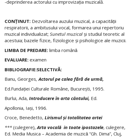
-deprinderea actorului cu improvizația muzicală.
CONŢINUT:
Dezvoltarea auzului muzical, a capacitǎţii
respiratorii, a ambitusului vocal, formarea unui repertoriu
muzical individualizat;
Sunetul muzical
şi studiul teoretic al
acestuia; bazele fizice, fiziologice şi psihologice ale muzicii.
LIMBA DE PREDARE:
limba românǎ
EVALUARE:
examen
BIBLIOGRAFIE:SELECTIVĂ:
Banu, Georges
,
Actorul pe calea fără de urmă,
Ed.Fundaţiei Culturale Române, Bucureşti, 1995.
Burlui, Ada,
Introducere în arta cântului,
Ed.
Apollonia, Iaşi, 1996.
Croce, Benedetto,
Lirismul şi totalitatea artei
***
(culegere),
Arta
vocalǎ in toate ipostazele
, culegere,
Ed. Media Musica – Academia de muzicǎ “Gh. Dima”, Cluj,