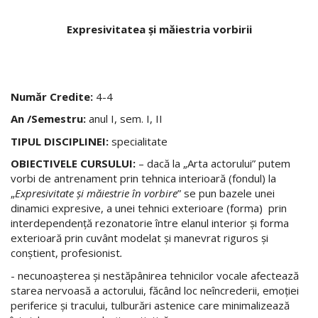
Expresivitatea şi măiestria vorbirii
Număr Credite:
4-4
An /Semestru:
anul I, sem. I, II
TIPUL DISCIPLINEI:
specialitate
OBIECTIVELE CURSULUI:
– dacă la „Arta actorului” putem
vorbi de antrenament prin tehnica interioară (fondul) la
„
Expresivitate şi măiestrie în vorbire
” se pun bazele unei
dinamici expresive, a unei tehnici exterioare (forma) prin
interdependenţă rezonatorie între elanul interior şi forma
exterioară prin cuvânt modelat şi manevrat riguros şi
conştient, profesionist
.
- necunoașterea şi nestăpânirea tehnicilor vocale afectează
starea nervoasă a actorului, făcând loc neîncrederii, emoției
periferice şi tracului, tulburări astenice care minimalizează