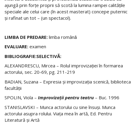
ajungă prin forţe proprii să scotă la lumina rampei calităţile
speciale ale celui care (în acest masterat) concepe puternic
şi rafinat un tot – (un spectacol).
LIMBA DE PREDARE:
limba românǎ
EVALUARE:
examen
BIBLIOGRAFIE:SELECTIVĂ:
ALEXANDRESCU, Mircea – Rolul improvizaţiei în formarea
actorului, sec. 20-69, pg. 211-219
BADIAN, Suzana – Expresia şi improvizaţia scenică, biblioteca
facultăţii
SPOLIN, Viola –
Improvizaţii pentru teatru
– Buc. 1996
STANISLAVSKI – Munca actorului cu sine însuşi. Munca
actorului asupra rolului. Viaţa mea în artă, Ed. Pentru
Literatură şi Artă