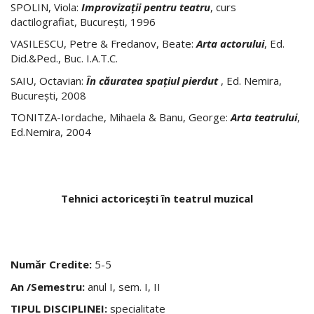
SPOLIN, Viola:
Improvizaţii pentru teatru
, curs
dactilografiat, Bucureşti, 1996
VASILESCU, Petre & Fredanov, Beate:
Arta actorului
, Ed.
Did.&Ped., Buc. I.A.T.C.
SAIU, Octavian:
În căuratea spaţiul pierdut
, Ed. Nemira,
Bucureşti, 2008
TONITZA-Iordache, Mihaela & Banu, George:
Arta teatrului
,
Ed.Nemira, 2004
Tehnici actoriceşti în teatrul muzical
Număr Credite:
5-5
An /Semestru:
anul I, sem. I, II
TIPUL DISCIPLINEI:
specialitate