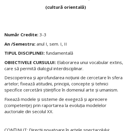
(cultură orientală)
Număr Credite:
3-3
An /Semestru:
anul I, sem. I, II
TIPUL DISCIPLINEI:
fundamentală
OBIECTIVELE CURSULUI:
Elaborarea unui vocabular extins,
care să permită dialogul interdisciplinar.
Descoperirea şi aprofundarea noţiunii de cercetare în sfera
artelor; fixează atitudini, principii, concepte şi tehnici
specifice cercetării științifice în domeniul arte și umanism.
Fixează modele şi sisteme de exegeză şi apreciere
(competenţe) prin raportarea la evoluţia modelelor
auctoriale din secolul XX.
CONŢINUT: Direcţii novatoare în artele spectacolului: