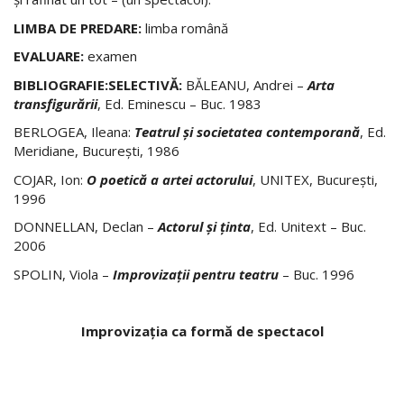
LIMBA DE PREDARE:
limba română
EVALUARE:
examen
BIBLIOGRAFIE:SELECTIVĂ:
BĂLEANU, Andrei –
Arta
transfigurării
, Ed. Eminescu – Buc. 1983
BERLOGEA, Ileana:
Teatrul şi societatea contemporană
, Ed.
Meridiane, Bucureşti, 1986
COJAR, Ion:
O poetică a artei actorului
, UNITEX, Bucureşti,
1996
DONNELLAN, Declan –
Actorul şi ţinta
, Ed. Unitext – Buc.
2006
SPOLIN, Viola –
Improvizaţii pentru teatru
– Buc. 1996
Improvizaţia ca formă de spectacol