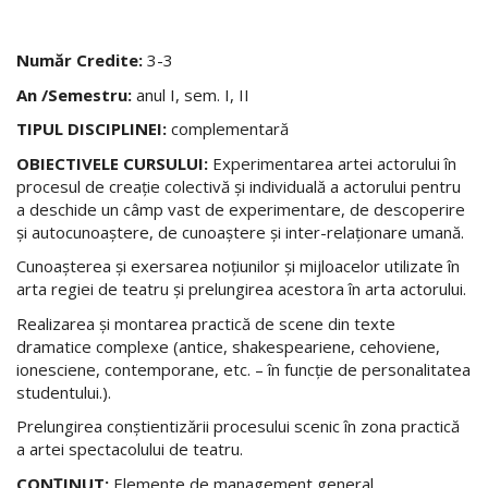
Număr Credite:
3-3
An /Semestru:
anul I, sem. I, II
TIPUL DISCIPLINEI:
complementară
OBIECTIVELE CURSULUI:
Experimentarea artei actorului în
procesul de creaţie colectivă şi individuală a actorului pentru
a deschide un câmp vast de experimentare, de descoperire
şi autocunoaştere, de cunoaştere şi inter-relaţionare umană.
Cunoaşterea şi exersarea noţiunilor şi mijloacelor utilizate în
arta regiei de teatru şi prelungirea acestora în arta actorului.
Realizarea şi montarea practică de scene din texte
dramatice complexe (antice, shakespeariene, cehoviene,
ionesciene, contemporane, etc. – în funcţie de personalitatea
studentului.).
Prelungirea conştientizării procesului scenic în zona practică
a artei spectacolului de teatru.
CONŢINUT:
Elemente de management general.