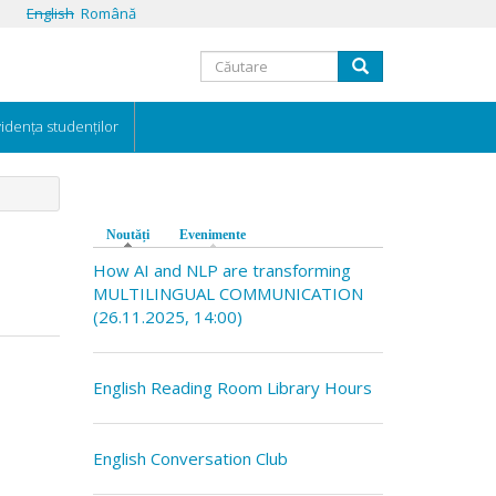
English
Română
Formular
Căutare
de
idența studenților
căutare
Noutăți
(tab activ)
Evenimente
How AI and NLP are transforming
MULTILINGUAL COMMUNICATION
(26.11.2025, 14:00)
English Reading Room Library Hours
English Conversation Club