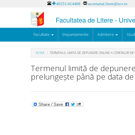
Mergi
.+40251/414468
.secretariat.litere@ucv.ro
la
conţinutul
Facultatea de Litere - Univ
principal
Facultate
Departamente
Admitere
Stud
ACASĂ
TERMENUL LIMITĂ DE DEPUNERE ONLINE A CERERILOR DE 
Termenul limită de depunere 
prelungește până pe data de