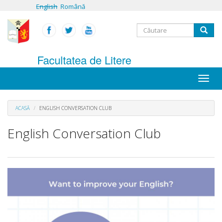
Mergi
English
Română
la
conţinutul
Formular
principal
Căutare
de
Facultatea de Litere
căutare
Toggle
naviga
ACASĂ
ENGLISH CONVERSATION CLUB
English Conversation Club