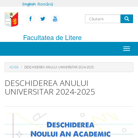
Mergi
English
Română
la
conţinutul
Formular
principal
Căutare
de
Facultatea de Litere
căutare
Toggle
naviga
ACASĂ
DESCHIDEREA ANULUI UNIVERSITAR 2024-2025
DESCHIDEREA ANULUI
UNIVERSITAR 2024-2025