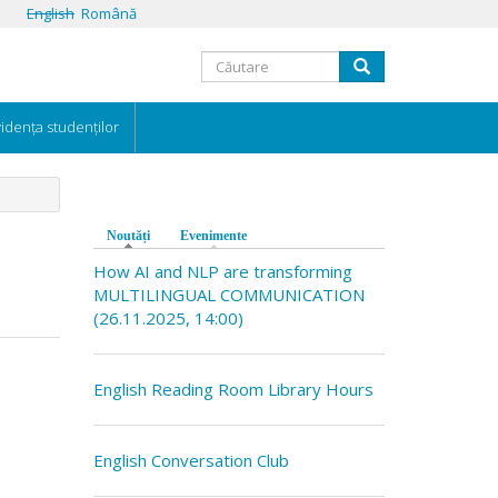
English
Română
Formular
Căutare
de
idența studenților
căutare
Noutăți
(tab activ)
Evenimente
How AI and NLP are transforming
MULTILINGUAL COMMUNICATION
(26.11.2025, 14:00)
English Reading Room Library Hours
English Conversation Club