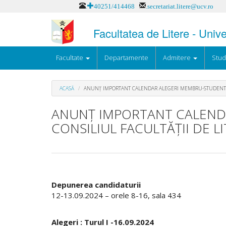
Mergi
.+40251/414468
.secretariat.litere@ucv.ro
la
conţinutul
Facultatea de Litere - Univ
principal
Facultate
Departamente
Admitere
Stud
ACASĂ
ANUNȚ IMPORTANT CALENDAR ALEGERI MEMBRU-STUDENT ÎN
ANUNȚ IMPORTANT CALEND
CONSILIUL FACULTĂȚII DE L
Depunerea candidaturii
12-13.09.2024 – orele 8-16, sala 434
Alegeri : Turul I -16.09.2024