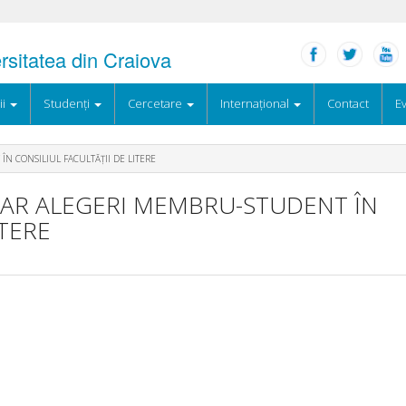
ersitatea din Craiova
ii
Studenți
Cercetare
Internațional
Contact
Ev
 CONSILIUL FACULTĂȚII DE LITERE
AR ALEGERI MEMBRU-STUDENT ÎN
ITERE