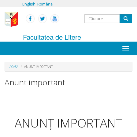
Mergi
English
Română
la
conţinutul
Formular
principal
Căutare
de
Facultatea de Litere
căutare
Toggle
naviga
ACASĂ
ANUNT IMPORTANT
Anunt important
ANUNȚ IMPORTANT