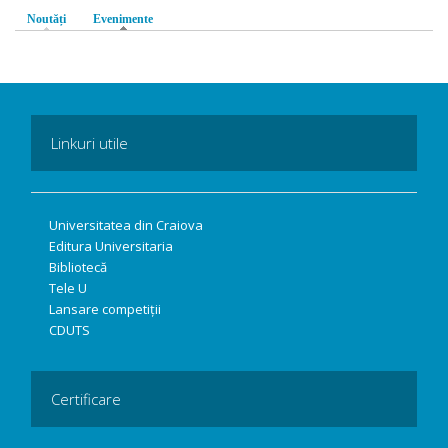
Noutăți
Evenimente
(tab activ)
Linkuri utile
Universitatea din Craiova
Editura Universitaria
Bibliotecă
Tele U
Lansare competiții
CDUTS
Certificare