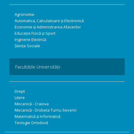
Agronomie
Automatica, Calculatoare și Electronică
Economie și Administrarea Afacerilor
Educație Fizică și Sport
Inginerie Electrică
Științe Sociale
Facultățile Universității
Drept
Litere
Mecanică - Craiova
Mecanică - Drobeta Turnu-Severin
Matematică și Informatică
Teologie Ortodoxă