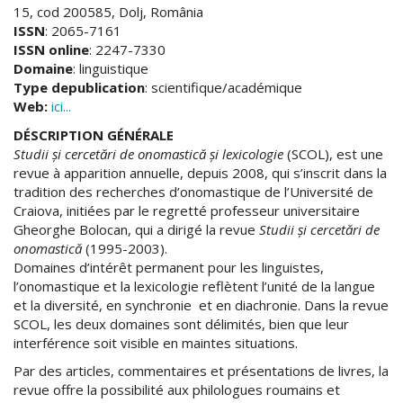
15, cod 200585, Dolj, România
ISSN
: 2065-7161
ISSN online
: 2247-7330
Domaine
: linguistique
Type depublication
: scientifique/académique
Web:
ici...
DÉSCRIPTION GÉNÉRALE
Studii şi cercetări de onomastică şi lexicologie
(SCOL), est une
revue à apparition annuelle, depuis 2008, qui s’inscrit dans la
tradition des recherches d’onomastique de l’Université de
Craiova, initiées par le regretté professeur universitaire
Gheorghe Bolocan, qui a dirigé la revue
Studii şi cercetări de
onomastică
(1995-2003).
Domaines d’intérêt permanent pour les linguistes,
l’onomastique et la lexicologie reflètent l’unité de la langue
et la diversité, en synchronie et en diachronie. Dans la revue
SCOL, les deux domaines sont délimités, bien que leur
interférence soit visible en maintes situations.
Par des articles, commentaires et présentations de livres, la
revue offre la possibilité aux philologues roumains et