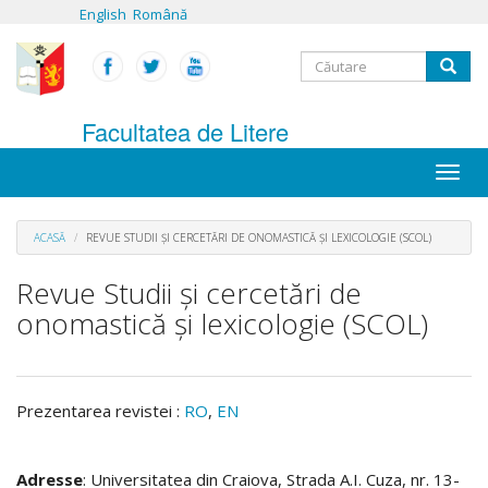
Mergi
English
Română
la
conţinutul
Formular
principal
Căutare
de
Facultatea de Litere
căutare
Toggle
naviga
ACASĂ
REVUE STUDII ŞI CERCETĂRI DE ONOMASTICĂ ŞI LEXICOLOGIE (SCOL)
Revue Studii şi cercetări de
onomastică şi lexicologie (SCOL)
Prezentarea revistei
:
RO
,
EN
Adresse
: Universitatea din Craiova, Strada A.I. Cuza, nr. 13-