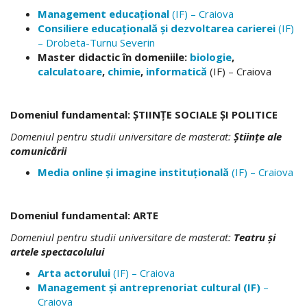
Management educaţional
(IF) – Craiova
Consiliere educaţională
ș
i dezvoltarea carierei
(IF)
– Drobeta-Turnu Severin
Master didactic în domeniile:
biologie
,
calculatoare
,
chimie
,
informatică
(IF) – Craiova
Domeniul fundamental: ŞTIINŢE SOCIALE ŞI POLITICE
Domeniul pentru studii universitare de
masterat
:
Ştiinţe ale
comunicării
Media online și imagine instituțională
(IF) – Craiova
Domeniul fundamental: ARTE
Domeniul pentru studii universitare de
masterat
:
Teatru şi
artele spectacolului
Arta actorului
(IF) – Craiova
Management
și antreprenoriat cultural (IF)
–
Craiova