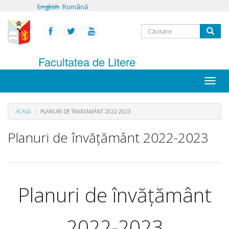
Mergi
English
Română
la
conţinutul
Formular
principal
Căutare
de
Facultatea de Litere
căutare
Toggle
naviga
ACASĂ
PLANURI DE ÎNVĂȚĂMÂNT 2022-2023
Planuri de învățământ 2022-2023
Planuri de învățământ
2022-2023