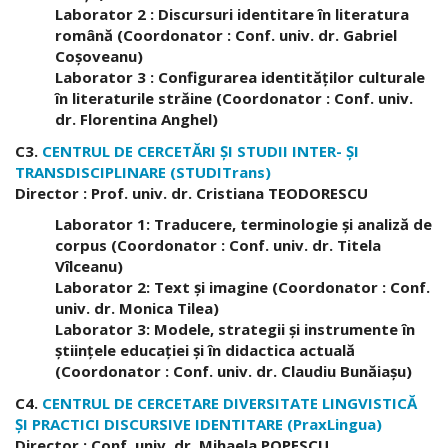
Laborator 2 : Discursuri identitare în literatura
română (Coordonator : Conf. univ. dr. Gabriel
Coşoveanu)
Laborator 3 : Configurarea identităţilor culturale
în literaturile străine (Coordonator : Conf. univ.
dr. Florentina Anghel)
C3.
CENTRUL DE CERCETĂRI ŞI STUDII INTER- ŞI
TRANSDISCIPLINARE (STUDITrans)
Director : Prof. univ. dr. Cristiana TEODORESCU
Laborator 1: Traducere, terminologie şi analiză de
corpus (Coordonator : Conf. univ. dr. Titela
Vîlceanu)
Laborator 2: Text şi imagine (Coordonator : Conf.
univ. dr. Monica Tilea)
Laborator 3: Modele, strategii şi instrumente în
ştiinţele educaţiei şi în didactica actuală
(Coordonator : Conf. univ. dr. Claudiu Bunăiaşu)
C4.
CENTRUL DE CERCETARE DIVERSITATE LINGVISTICĂ
ŞI PRACTICI DISCURSIVE IDENTITARE (PraxLingua)
Director : Conf. univ. dr. Mihaela POPESCU