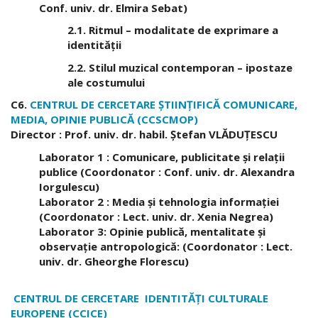
Conf. univ. dr. Elmira Sebat)
2.1. Ritmul – modalitate de exprimare a
identităţii
2.2. Stilul muzical contemporan – ipostaze
ale costumului
C6.
CENTRUL DE CERCETARE ŞTIINŢIFICĂ COMUNICARE,
MEDIA, OPINIE PUBLICĂ (CCSCMOP)
Director : Prof. univ. dr. habil. Ştefan VLĂDUŢESCU
Laborator 1 : Comunicare, publicitate şi relaţii
publice (Coordonator : Conf. univ. dr. Alexandra
Iorgulescu)
Laborator 2 : Media şi tehnologia informaţiei
(Coordonator : Lect. univ. dr. Xenia Negrea)
Laborator 3: Opinie publică, mentalitate şi
observaţie antropologică: (Coordonator : Lect.
univ. dr. Gheorghe Florescu)
CENTRUL DE CERCETARE IDENTITĂŢI CULTURALE
EUROPENE (CCICE)