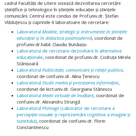
cadrul Facultății de Litere vizează dezvoltarea cercetării
științifice și tehnologice în științele educației și științele
comunicării. Centrul este condus de Prof.univ.dr. Ștefan
Vlăduțescu și cuprinde 6 laboratoare de cercetare:
Laboratorul
Modele, strategii și instrumente în științele
educației și în didactica postmodernă
, coordonat de
prof.univ.dr.habil. Claudiu Bunăiașu
Laboratorul de cercetare-dezvoltare în alternative
educaționale
, coordonat de prof.univ.dr. Codruța Mirela
Stănișoară
Laboratorul
Publicitate, comunicare și relații publice
,
coordonat de conf.univ.dr. Alina Țenescu
Laboratorul
Studii media și procesarea informației
,
coordonat de lect.univ.dr. Georgiana Stănescu
Laboratorul
Medii virtuale de învățare
, coordonat de
conf.univ.dr. Alexandru Strungă
Laboratorul
PSImage
(Laborator de cercetare a
percepției vizuale și reprezentării cognitive a imaginii și
sunetului)
, coordonat de conf.univ.dr. Florin
Constantinescu