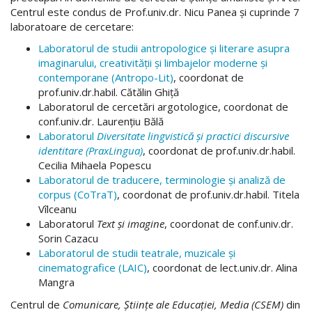
Centrul este condus de Prof.univ.dr. Nicu Panea și cuprinde 7
laboratoare de cercetare:
Laboratorul de studii antropologice și literare asupra
imaginarului, creativității și limbajelor moderne și
contemporane (Antropo-Lit)
, coordonat de
prof.univ.dr.habil. Cătălin Ghiță
Laboratorul de cercetări argotologice, coordonat de
conf.univ.dr. Laurențiu Bălă
Laboratorul
Diversitate lingvistică și practici discursive
identitare (PraxLingua)
, coordonat de prof.univ.dr.habil.
Cecilia Mihaela Popescu
Laboratorul de traducere, terminologie și analiză de
corpus (CoTraT)
, coordonat de prof.univ.dr.habil. Titela
Vîlceanu
Laboratorul
Text și imagine
, coordonat de conf.univ.dr.
Sorin Cazacu
Laboratorul de studii teatrale, muzicale și
cinematografice (LAIC)
, coordonat de lect.univ.dr. Alina
Mangra
Centrul de
Comunicare, Științe ale Educației, Media (CSEM)
din