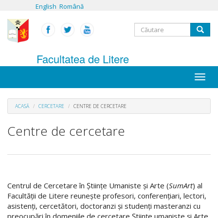
Mergi
English
Română
la
conţinutul
Formular
principal
Căutare
de
Facultatea de Litere
căutare
Toggle
naviga
ACASĂ
CERCETARE
CENTRE DE CERCETARE
Centre de cercetare
Centrul de Cercetare în Științe Umaniste și Arte (
SumArt
) al
Facultății de Litere reunește profesori, conferențiari, lectori,
asistenți, cercetători, doctoranzi și studenți masteranzi cu
preocupări în domeniile de cercetare Științe umaniste și Arte.