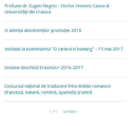
Prof.univ.dr. Eugen Negrici - Doctor Honoris Causa al
Universităţii din Craiova
In atenția absolvenților promoției 2016
Invitatie la evenimentul "O cariera in banking" - 15 mai 2017
Sesiune deschisă Erasmus+ 2016-2017
Concursul naţional de traducere între limbile romanice
(franceză, italiană, română, spaniolă) şi latină
1 of 7
urmator ›