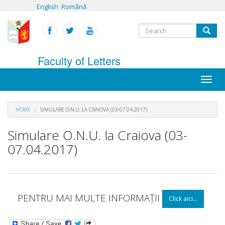
Skip
English
Română
to
main
Search
content
Search
form
Faculty of Letters
Toggle
naviga
HOME
SIMULARE O.N.U. LA CRAIOVA (03-07.04.2017)
Simulare O.N.U. la Craiova (03-
07.04.2017)
PENTRU MAI MULTE INFORMAȚII
Click aici...