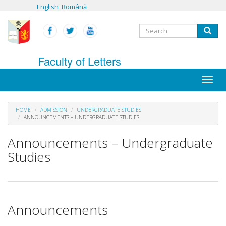
Skip
English
Română
to
main
Search
content
Search
form
Faculty of Letters
Toggle
naviga
HOME
ADMISSION
UNDERGRADUATE STUDIES
ANNOUNCEMENTS – UNDERGRADUATE STUDIES
Announcements – Undergraduate
Studies
Announcements